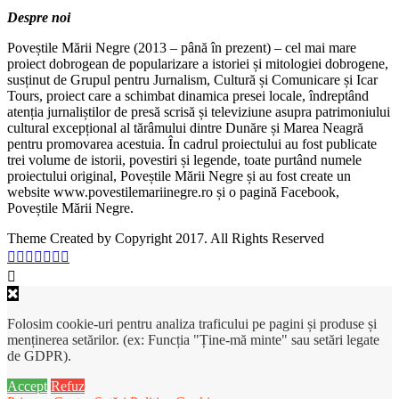
Despre noi
Poveștile Mării Negre (2013 – până în prezent) – cel mai mare
proiect dobrogean de popularizare a istoriei și mitologiei dobrogene,
susținut de Grupul pentru Jurnalism, Cultură și Comunicare și Icar
Tours, proiect care a schimbat dinamica presei locale, îndreptând
atenția jurnaliștilor de presă scrisă și televiziune asupra patrimoniului
cultural excepțional al tărâmului dintre Dunăre și Marea Neagră
pentru promovarea acestuia. În cadrul proiectului au fost publicate
trei volume de istorii, povestiri și legende, toate purtând numele
proiectului original, Poveștile Mării Negre și au fost create un
website www.povestilemariinegre.ro și o pagină Facebook,
Poveștile Mării Negre.
Theme Created by Copyright 2017. All Rights Reserved
Folosim cookie-uri pentru analiza traficului pe pagini și produse și
menținerea setărilor. (ex: Funcția "Ține-mă minte" sau setări legate
de GDPR).
Accept
Refuz