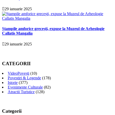
29 ianuarie 2025
Ștampile amforice grecești, expuse la Muzeul de Arheologie
Callatis Mangalia
29 ianuarie 2025
CATEGORII
VideoPovești
(10)
Povestiri & Legende
(178)
Istorie
(377)
Evenimente Culturale
(82)
Atractii Turistice
(128)
Categorii