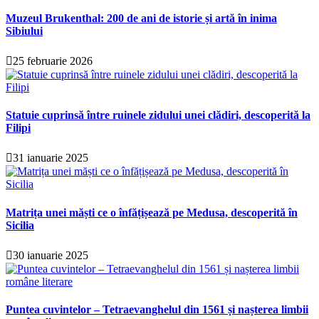
Muzeul Brukenthal: 200 de ani de istorie și artă în inima
Sibiului
25 februarie 2026
Statuie cuprinsă între ruinele zidului unei clădiri, descoperită la
Filipi
31 ianuarie 2025
Matrița unei măști ce o înfățișează pe Medusa, descoperită în
Sicilia
30 ianuarie 2025
Puntea cuvintelor – Tetraevanghelul din 1561 și nașterea limbii