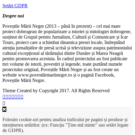
Setări GDPR
Despre noi
Poveștile Mării Negre (2013 – până în prezent) – cel mai mare
proiect dobrogean de popularizare a istoriei și mitologiei dobrogene,
susținut de Grupul pentru Jurnalism, Cultură și Comunicare și Icar
Tours, proiect care a schimbat dinamica presei locale, îndreptând
atenția jurnaliștilor de presă scrisă și televiziune asupra patrimoniului
cultural excepțional al tărâmului dintre Dunăre și Marea Neagră
pentru promovarea acestuia. În cadrul proiectului au fost publicate
trei volume de istorii, povestiri și legende, toate purtând numele
proiectului original, Poveștile Mării Negre și au fost create un
website www.povestilemariinegre.ro și o pagină Facebook,
Poveștile Mării Negre.
Theme Created by Copyright 2017. All Rights Reserved
Folosim cookie-uri pentru analiza traficului pe pagini și produse și
menținerea setărilor. (ex: Funcția "Ține-mă minte" sau setări legate
de GDPR).