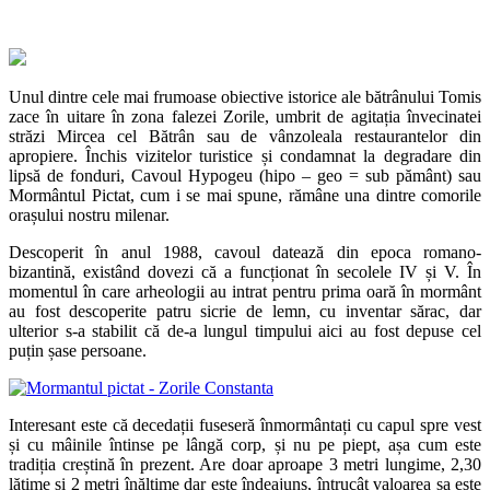
Unul dintre cele mai frumoase obiective istorice ale bătrânului Tomis
zace în uitare în zona falezei Zorile, umbrit de agitația învecinatei
străzi Mircea cel Bătrân sau de vânzoleala restaurantelor din
apropiere. Închis vizitelor turistice și condamnat la degradare din
lipsă de fonduri, Cavoul Hypogeu (hipo – geo = sub pământ) sau
Mormântul Pictat, cum i se mai spune, rămâne una dintre comorile
orașului nostru milenar.
Descoperit în anul 1988, cavoul datează din epoca romano-
bizantină, existând dovezi că a funcționat în secolele IV și V. În
momentul în care arheologii au intrat pentru prima oară în mormânt
au fost descoperite patru sicrie de lemn, cu inventar sărac, dar
ulterior s-a stabilit că de-a lungul timpului aici au fost depuse cel
puțin șase persoane.
Interesant este că decedații fuseseră înmormântați cu capul spre vest
și cu mâinile întinse pe lângă corp, și nu pe piept, așa cum este
tradiția creștină în prezent. Are doar aproape 3 metri lungime, 2,30
lățime și 2 metri înălțime dar este îndeajuns, întrucât valoarea sa este