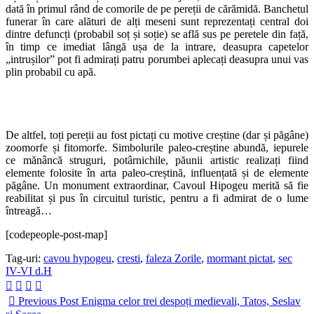
dată în primul rând de comorile de pe pereții de cărămidă. Banchetul
funerar în care alături de alți meseni sunt reprezentați central doi
dintre defuncți (probabil soț și soție) se află sus pe peretele din față,
în timp ce imediat lângă ușa de la intrare, deasupra capetelor
„intrușilor” pot fi admirați patru porumbei aplecați deasupra unui vas
plin probabil cu apă.
De altfel, toți pereții au fost pictați cu motive creștine (dar și păgâne)
zoomorfe și fitomorfe. Simbolurile paleo-creștine abundă, iepurele
ce mănâncă struguri, potârnichile, păunii artistic realizați fiind
elemente folosite în arta paleo-creștină, influențată și de elemente
păgâne. Un monument extraordinar, Cavoul Hipogeu merită să fie
reabilitat și pus în circuitul turistic, pentru a fi admirat de o lume
întreagă…
[codepeople-post-map]
Tag-uri:
cavou hypogeu
,
cresti
,
faleza Zorile
,
mormant pictat
,
sec
IV-VI d.H
Previous Post
Enigma celor trei despoți medievali, Tatos, Seslav