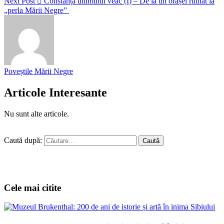
Next Post
Constanța ultimului veac (I) – De la un orășel ruinat la
„perla Mării Negre”
Poveștile Mării Negre
Articole Interesante
Nu sunt alte articole.
Caută după:
Cele mai citite