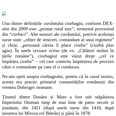
Una dintre definițiile cuvântului ciorbagiu, conform DEX-
ului din 2009 este „primar rural turc”, termenul provenind
din “
corbaci
”. Alte sensuri ale cuvântului, potrivit aceleiași
surse sunt: „ofițer de ieniceri, comandant al unui regiment”
și chiar, „persoană căreia îi place ciorba” (ciorbă plus
agiu). În unele izvoare scrise (de ex. „Călători străini în
țările române”), ciorbagiul este văzut drept „cel ce
împărțea ciorba”
–
cel care controla împărțirea de provizii
către o comunitate pe care el o conducea.
Ne-am oprit asupra ciorbagiului, pentru că în cazul nostru,
acesta era practic primarul comunităților românești din
vremea Dobrogei otomane.
Ținutul dintre Dunăre și Mare a fost sub stăpânirea
Imperiului Otoman timp de mai bine de patru secole și
jumătate, din 1421 (după unele surse din 1418, după
moartea lui Mircea cel Bătrân) și până în 1878.