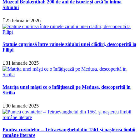
Muzeul Brukenthal: 200 de ani de istorie și artă în inima
Sibiului
25 februarie 2026
Statuie cuprinsă între ruinele zidului unei clădiri, descoperită la
Filipi
31 ianuarie 2025
Matrița unei măști ce o înfățișează pe Medusa, descoperită în
Sicilia
30 ianuarie 2025
Puntea cuvintelor – Tetraevanghelul din 1561 și nașterea limbii
române literare