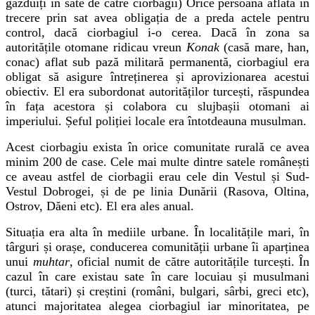
găzduiți în sate de către ciorbagii) Orice persoană aflată în
trecere prin sat avea obligația de a preda actele pentru
control, dacă ciorbagiul i-o cerea. Dacă în zona sa
autoritățile otomane ridicau vreun
Konak
(casă mare, han,
conac) aflat sub pază militară permanentă, ciorbagiul era
obligat să asigure întreținerea și aprovizionarea acestui
obiectiv. El era subordonat autorităților turcești, răspundea
în fața acestora și colabora cu slujbașii otomani ai
imperiului. Șeful poliției locale era întotdeauna musulman.
Acest ciorbagiu exista în orice comunitate rurală ce avea
minim 200 de case. Cele mai multe dintre satele românești
ce aveau astfel de ciorbagii erau cele din Vestul și Sud-
Vestul Dobrogei, și de pe linia Dunării (Rasova, Oltina,
Ostrov, Dăeni etc). El era ales anual.
Situația era alta în mediile urbane. În localitățile mari, în
târguri și orașe, conducerea comunității urbane îi aparținea
unui
muhtar
, oficial numit de către autoritățile turcești. În
cazul în care existau sate în care locuiau și musulmani
(turci, tătari) și creștini (români, bulgari, sârbi, greci etc),
atunci majoritatea alegea ciorbagiul iar minoritatea, pe