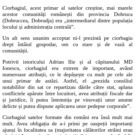
Ciorbagiul, acest primar al satelor creștine, mai marele
acestor comunități românești din provincia Dobruca
(Dobruccea, Dobrudja) era „intermediarul dintre populația
locului și administrația centrală”.
Un
alt
sens unanim acceptat ni-l prezintă pe ciorbagiu
drept întâiul gospodar, om cu stare și de vază al
comunității.
Potrivit istoricului Adrian Ilie și al căpitanului MD
Ionescu, ciorbagiul era extrem de important, având
numeroase atribuții, ce le depășește cu mult pe cele ale
unui primar de astăzi. Astfel, el „prezida consiliul
notabililor din sat ce repartizau dările către stat, aplana
conflictele apărute între locuitori, avea atribuții fiscale dar
și juridice, îi putea întemnița pe vinovații unor anume
delicte și putea dispune aplicarea unor pedepse corporale”.
Ciorbagiul satelor formate din români era însă mult mai
mult. Avea obligația de a-i primi pe oaspeții importanți
ajunși în localitatea sa (majoritatea călătorilor străini erau