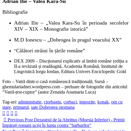
Adrian Ilie – Valea Kara-Su
Bibliografie
Adrian Ilie – „Valea Kara-Su în perioada secolelor
XIV – XIX – Monografie istorică”
M.D Ionescu – „Dobrogea în pragul veacului XX”
Călători străini în țările române”
“
DEX 2009 – Discționarul explicativ al limbii române (ediția a
II-a revăzută și readăugită, Academia Română, Institutul de
Lingvistică Iorgu Iordan, Editura Univers Enciclopedic Gold
Foto – Vatră dintr-o casă românească tradițională; Sursă –
ghemulariadnei.wordpress.com – preluare de fotografie din articolul
“Vatră-țest-cuptor” (autor Zenaida Anamaria Luca)
Tag-uri:
administratie
,
ciorbagiu
,
corbaci
,
impozite
,
konak
,
om cu
stare
,
primarul
,
sate Dobrogea otomana
Previous Post
Dezastrul de la Abrittus (Moesia Inferior) - Primii
împărați romani uciși în lupta contra "barbarilor"