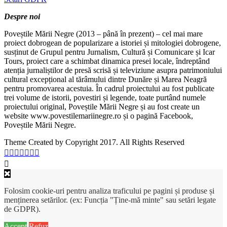
Despre noi
Poveștile Mării Negre (2013 – până în prezent) – cel mai mare
proiect dobrogean de popularizare a istoriei și mitologiei dobrogene,
susținut de Grupul pentru Jurnalism, Cultură și Comunicare și Icar
Tours, proiect care a schimbat dinamica presei locale, îndreptând
atenția jurnaliștilor de presă scrisă și televiziune asupra patrimoniului
cultural excepțional al tărâmului dintre Dunăre și Marea Neagră
pentru promovarea acestuia. În cadrul proiectului au fost publicate
trei volume de istorii, povestiri și legende, toate purtând numele
proiectului original, Poveștile Mării Negre și au fost create un
website www.povestilemariinegre.ro și o pagină Facebook,
Poveștile Mării Negre.
Theme Created by Copyright 2017. All Rights Reserved
Folosim cookie-uri pentru analiza traficului pe pagini și produse și
menținerea setărilor. (ex: Funcția "Ține-mă minte" sau setări legate
de GDPR).
Accept
Refuz