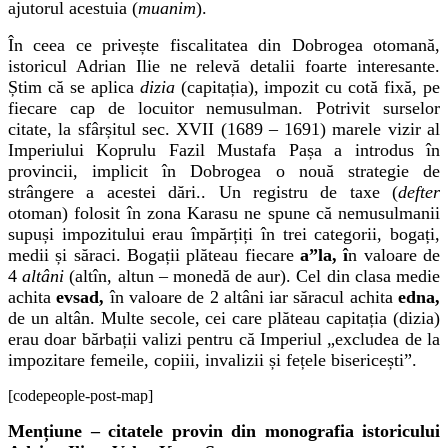
ajutorul acestuia (
muanim
).
În ceea ce privește fiscalitatea din Dobrogea otomană,
istoricul Adrian Ilie ne relevă detalii foarte interesante.
Știm că se aplica
dizia
(capitația), impozit cu cotă fixă, pe
fiecare cap de locuitor nemusulman. Potrivit surselor
citate, la sfârșitul sec. XVII (1689 – 1691) marele vizir al
Imperiului Koprulu Fazil Mustafa Pașa a introdus în
provincii, implicit în Dobrogea o nouă strategie de
strângere a acestei dări.. Un registru de taxe (
defter
otoman) folosit în zona Karasu ne spune că nemusulmanii
supuși impozitului erau împărțiți în trei categorii, bogați,
medii și săraci. Bogații plăteau fiecare
a”la
, î
n valoare de
4
altâni
(altîn, altun – monedă de aur). Cel din clasa medie
achita
evsad,
în valoare de 2 altâni iar săracul achita
edna,
de un altân. Multe secole, cei care plăteau capitația (dizia)
erau doar bărbații valizi pentru că Imperiul „excludea de la
impozitare femeile, copiii, invalizii și fețele bisericești”.
[codepeople-post-map]
Mențiune – citatele provin din monografia istoricului