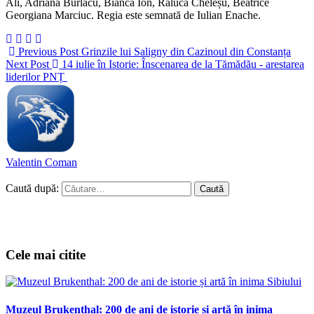
Ali, Adriana Burlacu, Bianca Ion, Raluca Cheleșu, Beatrice
Georgiana Marciuc. Regia este semnată de Iulian Enache.
Previous Post
Grinzile lui Saligny din Cazinoul din Constanța
Next Post
14 iulie în Istorie: Înscenarea de la Tămădău - arestarea
liderilor PNȚ
Valentin Coman
Caută după:
Cele mai citite
Muzeul Brukenthal: 200 de ani de istorie și artă în inima