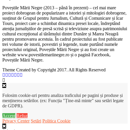
Poveștile Mării Negre (2013 – până în prezent) – cel mai mare
proiect dobrogean de popularizare a istoriei și mitologiei dobrogene,
susținut de Grupul pentru Jurnalism, Cultură și Comunicare și Icar
Tours, proiect care a schimbat dinamica presei locale, îndreptând
atenția jurnaliștilor de presă scrisă și televiziune asupra patrimoniului
cultural excepțional al tărâmului dintre Dunăre și Marea Neagră
pentru promovarea acestuia. În cadrul proiectului au fost publicate
trei volume de istorii, povestiri și legende, toate purtând numele
proiectului original, Poveștile Mării Negre și au fost create un
website www.povestilemariinegre.ro și o pagină Facebook,
Poveștile Mării Negre.
Theme Created by Copyright 2017. All Rights Reserved
Folosim cookie-uri pentru analiza traficului pe pagini și produse și
menținerea setărilor. (ex: Funcția "Ține-mă minte" sau setări legate
de GDPR).
Accept
Refuz
Privacy Center
Setări
Politica Cookie