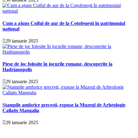
Cum a ajuns Coiful de aur de la Coțofenești în patrimoniul
național
29 ianuarie 2025
Piese de joc folosite în jocurile romane, descoperite la
Hadrianopolis
29 ianuarie 2025
Ștampile amforice grecești, expuse la Muzeul de Arheologie
Callatis Mangalia
29 ianuarie 2025