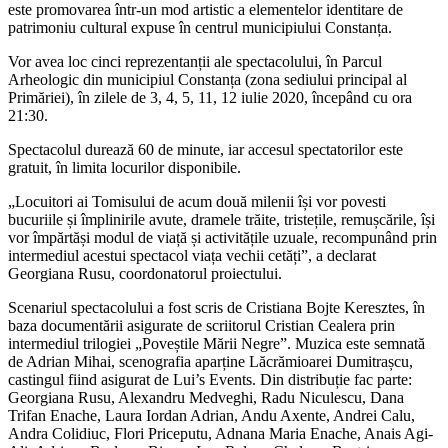
este promovarea într-un mod artistic a elementelor identitare de
patrimoniu cultural expuse în centrul municipiului Constanța.
Vor avea loc cinci reprezentanții ale spectacolului, în Parcul
Arheologic din municipiul Constanța (zona sediului principal al
Primăriei), în zilele de 3, 4, 5, 11, 12 iulie 2020, începând cu ora
21:30.
Spectacolul durează 60 de minute, iar accesul spectatorilor este
gratuit, în limita locurilor disponibile.
„Locuitori ai Tomisului de acum două milenii își vor povesti
bucuriile și împlinirile avute, dramele trăite, tristețile, remușcările, își
vor împărtăși modul de viață și activitățile uzuale, recompunând prin
intermediul acestui spectacol viața vechii cetăți”, a declarat
Georgiana Rusu, coordonatorul proiectului.
Scenariul spectacolului a fost scris de Cristiana Bojte Keresztes, în
baza documentării asigurate de scriitorul Cristian Cealera prin
intermediul trilogiei „Poveștile Mării Negre”. Muzica este semnată
de Adrian Mihai, scenografia aparține Lăcrămioarei Dumitrașcu,
castingul fiind asigurat de Lui’s Events. Din distribuție fac parte:
Georgiana Rusu, Alexandru Medveghi, Radu Niculescu, Dana
Trifan Enache, Laura Iordan Adrian, Andu Axente, Andrei Calu,
Andra Colidiuc, Flori Priceputu, Adnana Maria Enache, Anais Agi-