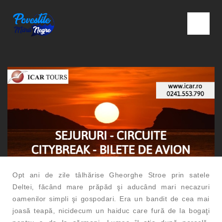
Opt ani de zile tâlhărise Gheorghe Stroe prin satele
Deltei, făcând mare prăpăd şi aducând mari necazuri
oamenilor simpli şi gospodari. Era un bandit de cea mai
joasă teapă, nicidecum un haiduc care fură de la bogaţi