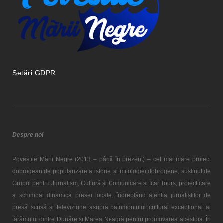
Setări GDPR
Despre noi
Poveștile Mării Negre (2013 – până în prezent) – cel mai mare proiect
dobrogean de popularizare a istoriei și mitologiei dobrogene, susținut de
Grupul pentru Jurnalism, Cultură și Comunicare și Icar Tours, proiect care
a schimbat dinamica presei locale, îndreptând atenția jurnaliștilor de
presă scrisă și televiziune asupra patrimoniului cultural excepțional al
tărâmului dintre Dunăre și Marea Neagră pentru promovarea acestuia. În