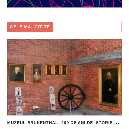
CELE MAI CITITE
M
UZEUL BRUKENTHAL: 200 DE ANI DE ISTORIE ȘI ARTĂ ÎN INIMA SIBIULUI