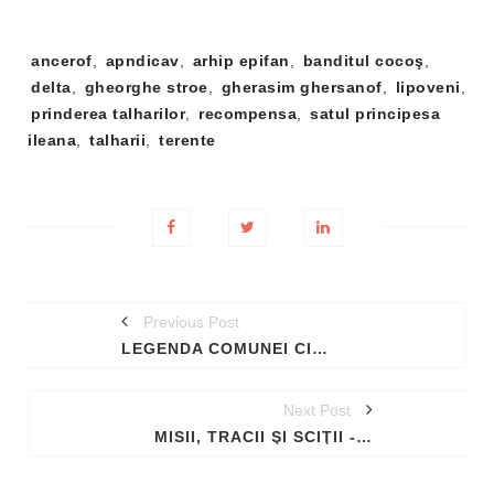
Tag-
ancerof
,
apndicav
,
arhip epifan
,
banditul cocoş
,
uri:
delta
,
gheorghe stroe
,
gherasim ghersanof
,
lipoveni
,
prinderea talharilor
,
recompensa
,
satul principesa
ileana
,
talharii
,
terente
Previous Post
LEGENDA COMUNEI CIOCÂRLIA, BULBUL – PRIVIGHETOAREA ŞI O GREŞEALĂ DIN VECHIME
Next Post
MISII, TRACII ŞI SCIŢII - OBICEIURI INEDITE