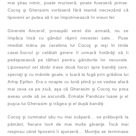
mai ştiau nimic, poate muriseră, poate fuseseră prinse.
Cocoş şi Gherasim vorbiseră fără teamă necrezând că
lipovenii ar putea să li se împotrivească în vreun fel.
Ginerele Ancerof, proaspăt venit din armată, nu se
împăca însă cu gândul răpirii nevestei sale… Puse
imediat mâna pe carabina lui Cocoş şi ieşi în tinda
casei.Socrul şi celălalt ginere îl urmară hotărâţi să îi
pedepsească pe tâlhari pentru gândurile lor necurate.
Lipoveanul cel tânăr trase două focuri spre bandiţi care,
speriaţi şi cu mâinile goale, o luară la fugă prin grădina lui
Arhip Epifan. Era o noapte cu lună plină şi se vedea afară
mai ceva ca pe ziuă, aşa că Gherasim şi Cocoş nu prea
aveau unde să se ascundă. Ermalai Pandicav luase şi el
puşca lui Gherasim şi trăgea şi el după bandiţi.
Cocoş şi cumnatul său nu mai scăpară… se prăbuşiră la
pământ, fiecare lovit de mai multe gloanţe. Încă mai
respirau când lipovenii îi ajunseră… Muniţia se terminase