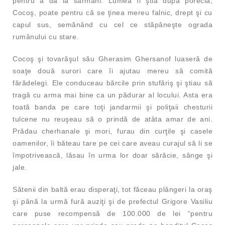
pentru a da la sărmani. Lumea îl ştia după poreclă,
Cocoş, poate pentru că se ţinea mereu falnic, drept şi cu
capul sus, semănând cu cel ce stăpâneşte ograda
rumânului cu stare.
Cocoş şi tovarăşul său Gherasim Ghersanof luaseră de
soaţe două surori care îi ajutau mereu să comită
fărădelegi. Ele conduceau bărcile prin stufăriş şi ştiau să
tragă cu arma mai bine ca un pădurar al locului. Asta era
toată banda pe care toţi jandarmii şi poliţaii chesturii
tulcene nu reuşeau să o prindă de atâta amar de ani.
Prădau cherhanale şi mori, furau din curţile şi casele
oamenilor, îi băteau tare pe cei care aveau curajul să li se
împotrivească, lăsau în urma lor doar sărăcie, sânge şi
jale.
Sătenii din baltă erau disperaţi, tot făceau plângeri la oraş
şi până la urmă fură auziţi şi de prefectul Grigore Vasiliu
care puse recompensă de 100.000 de lei “pentru