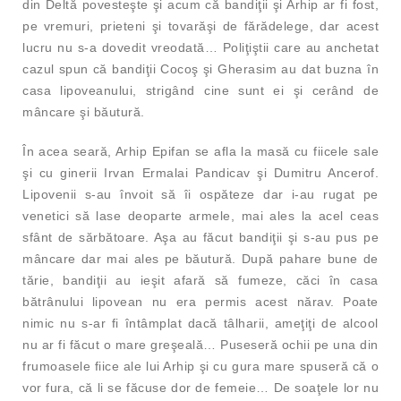
din Deltă povesteşte şi acum că bandiţii şi Arhip ar fi fost,
pe vremuri, prieteni şi tovarăşi de fărădelege, dar acest
lucru nu s-a dovedit vreodată… Poliţiştii care au anchetat
cazul spun că bandiţii Cocoş şi Gherasim au dat buzna în
casa lipoveanului, strigând cine sunt ei şi cerând de
mâncare şi băutură.
În acea seară, Arhip Epifan se afla la masă cu fiicele sale
şi cu ginerii Irvan Ermalai Pandicav şi Dumitru Ancerof.
Lipovenii s-au învoit să îi ospăteze dar i-au rugat pe
venetici să lase deoparte armele, mai ales la acel ceas
sfânt de sărbătoare. Aşa au făcut bandiţii şi s-au pus pe
mâncare dar mai ales pe băutură. După pahare bune de
tărie, bandiţii au ieşit afară să fumeze, căci în casa
bătrânului lipovean nu era permis acest nărav. Poate
nimic nu s-ar fi întâmplat dacă tâlharii, ameţiţi de alcool
nu ar fi făcut o mare greşeală… Puseseră ochii pe una din
frumoasele fiice ale lui Arhip şi cu gura mare spuseră că o
vor fura, că li se făcuse dor de femeie… De soaţele lor nu