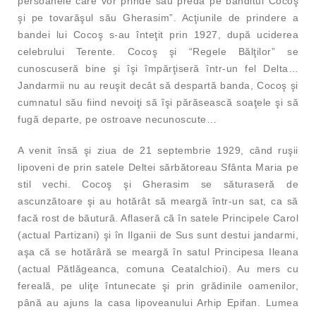
persoanele care vor prinde sau preda pe banditul Cocoş
şi pe tovarăşul său Gherasim”. Acţiunile de prindere a
bandei lui Cocoş s-au înteţit prin 1927, după uciderea
celebrului Terente. Cocoş şi “Regele Bălţilor” se
cunoscuseră bine şi îşi împărţiseră într-un fel Delta…
Jandarmii nu au reuşit decât să despartă banda, Cocoş şi
cumnatul său fiind nevoiţi să îşi părăsească soaţele şi să
fugă departe, pe ostroave necunoscute…
A venit însă şi ziua de 21 septembrie 1929, când ruşii
lipoveni de prin satele Deltei sărbătoreau Sfânta Maria pe
stil vechi. Cocoş şi Gherasim se săturaseră de
ascunzătoare şi au hotărât să meargă într-un sat, ca să
facă rost de băutură. Aflaseră că în satele Principele Carol
(actual Partizani) şi în Ilganii de Sus sunt destui jandarmi,
aşa că se hotărâră se meargă în satul Principesa Ileana
(actual Pătlăgeanca, comuna Ceatalchioi). Au mers cu
fereală, pe uliţe întunecate şi prin grădinile oamenilor,
până au ajuns la casa lipoveanului Arhip Epifan. Lumea