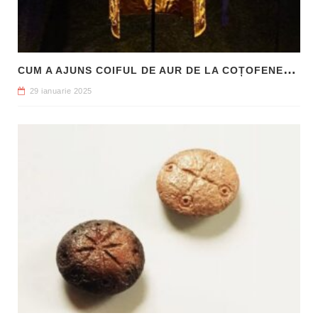
C
UM A AJUNS COIFUL DE AUR DE LA COȚOFENEȘTI ÎN PATRIMONIUL NAȚIONAL
29 ianuarie 2025