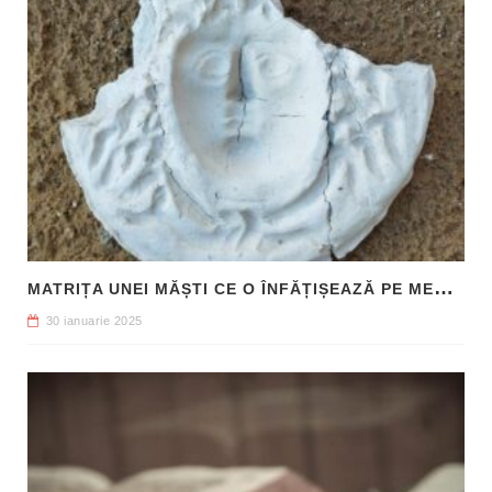
M
ATRIȚA UNEI MĂȘTI CE O ÎNFĂȚIȘEAZĂ PE MEDUSA, DESCOPERITĂ ÎN SICILIA
30 ianuarie 2025