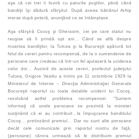
aşa că cei trei îi loviră cu paturile puştilor, până când
bandiţii îşi dădură sfârşitul. După aceea bătrânul Arhip
merse după poteră, anunţând ce se întâmplase.
Aşa sfârşiră Cocoş şi Gherasim, cei pe care statul nu
reuşise să îi prindă opt ani… Când se află despre
moartea bandiţilor, la Tulcea şi la Bucureşti apărură tot
felul de cereri pentru recompensă, de la o sumendenie de
persoane care credeau că într-un fel ajutaseră la uciderea
celor doi… Auzind de aceste cereri, prefectul judeţului
Tulcea, Grigore Vasiliu a trimis pe 11 octombrie 1929 la
Ministerul de Interne – Direcţia Administraţiei Generale
Bucureşti raportul cu toate detaliile uciderii lui Cocoş,
rezolvând astfel problema recompensei: “Suntem
informaţi că unele persoane se prezintă la minister
susţinând că ei au contribuit…la împuşcarea banditului
Cocoş… pretinzând premiul… Dar nu sunt alte persoane
decât cele comunicate prin raportul nostru de faţă,
(persoane) cărora urmează să le distribuim premiul