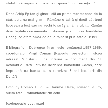
stabilit, vă rugăm a binevoi a dispune în consecinţă…”
Dacă Arhip Epifan şi ginerii săi au primit recompensa de la
stat, asta nu mai ştim… Rămâne o taină şi dacă bătrânul
lipovean a fost sau nu vechi tovarăş al tâlharului… Rămân
doar faptele consemnate în dosare şi amintirea banditului
Cocoş, ce atâta amar de ani a tâlhărit prin satele Deltei…
Bibliografie – Dobrogea în arhivele româneşti 1597-1989,
coordonator Virgil Coman (Raportul prefecturii Tulcea
adresat Ministerului de interne – document din 11
octombrie 1929 “privind uciderea banditului Cocoş, care
împreună cu banda sa a terorizat 8 ani locuitorii din
Deltă”)
Foto by Romeo Huidu – Danube Delta, romeohuidu.ro,
sursa foto – romaniatourism.com
[codepeople-post-map]