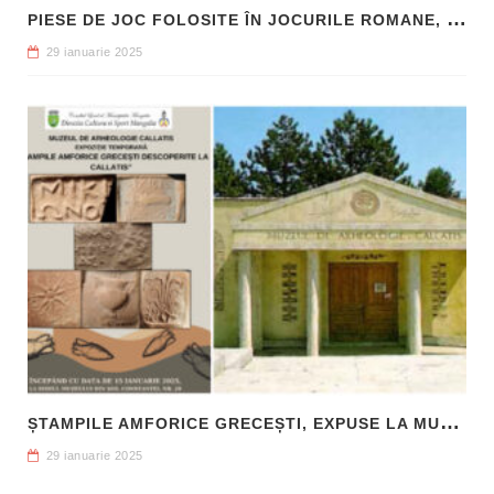
P
IESE DE JOC FOLOSITE ÎN JOCURILE ROMANE, DESCOPERITE LA HADRIANOPOLIS
29 ianuarie 2025
Ș
TAMPILE AMFORICE GRECEȘTI, EXPUSE LA MUZEUL DE ARHEOLOGIE CALLATIS MANGALIA
29 ianuarie 2025