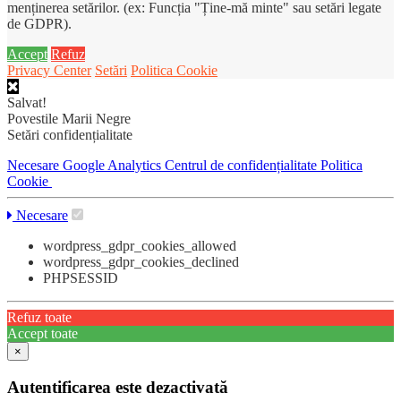
menținerea setărilor. (ex: Funcția "Ține-mă minte" sau setări legate
de GDPR).
Accept
Refuz
Privacy Center
Setări
Politica Cookie
Salvat!
Povestile Marii Negre
Setări confidențialitate
Necesare
Google Analytics
Centrul de confidențialitate
Politica
Cookie
Necesare
wordpress_gdpr_cookies_allowed
wordpress_gdpr_cookies_declined
PHPSESSID
Refuz toate
Accept toate
×
Autentificarea este dezactivată