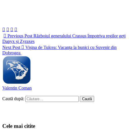
Previous Post
Războiul generalului Crassus împotriva regilor geți
Dapyx și Zyraxes
Next Post
Vișina de Tulcea: Vacanța la bunici cu Suvenir din
Dobrogea
Valentin Coman
Caută după:
Cele mai citite