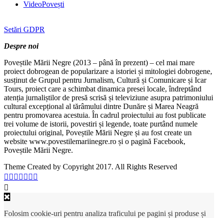
VideoPovești
Setări GDPR
Despre noi
Poveștile Mării Negre (2013 – până în prezent) – cel mai mare
proiect dobrogean de popularizare a istoriei și mitologiei dobrogene,
susținut de Grupul pentru Jurnalism, Cultură și Comunicare și Icar
Tours, proiect care a schimbat dinamica presei locale, îndreptând
atenția jurnaliștilor de presă scrisă și televiziune asupra patrimoniului
cultural excepțional al tărâmului dintre Dunăre și Marea Neagră
pentru promovarea acestuia. În cadrul proiectului au fost publicate
trei volume de istorii, povestiri și legende, toate purtând numele
proiectului original, Poveștile Mării Negre și au fost create un
website www.povestilemariinegre.ro și o pagină Facebook,
Poveștile Mării Negre.
Theme Created by Copyright 2017. All Rights Reserved
Folosim cookie-uri pentru analiza traficului pe pagini și produse și