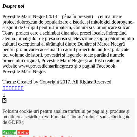
Despre noi
Poveștile Mării Negre (2013 – până în prezent) – cel mai mare
proiect dobrogean de popularizare a istoriei și mitologiei dobrogene,
susținut de Grupul pentru Jurnalism, Cultură și Comunicare și Icar
Tours, proiect care a schimbat dinamica presei locale, îndreptând
atenția jurnaliștilor de presă scrisă și televiziune asupra patrimoniului
cultural excepțional al tărâmului dintre Dunăre și Marea Neagră
pentru promovarea acestuia. În cadrul proiectului au fost publicate
trei volume de istorii, povestiri și legende, toate purtând numele
proiectului original, Poveștile Mării Negre și au fost create un
website www.povestilemariinegre.ro și o pagină Facebook,
Poveștile Mării Negre.
Theme Created by Copyright 2017. All Rights Reserved
Folosim cookie-uri pentru analiza traficului pe pagini și produse și
menținerea setărilor. (ex: Funcția "Ține-mă minte" sau setări legate
de GDPR).
Accept
Refuz