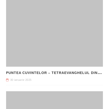
P
UNTEA CUVINTELOR – TETRAEVANGHELUL DIN 1561 ȘI NAȘTEREA LIMBII ROMÂNE LITERARE
30 ianuarie 2025