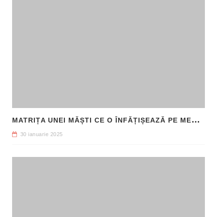
M
ATRIȚA UNEI MĂȘTI CE O ÎNFĂȚIȘEAZĂ PE MEDUSA, DESCOPERITĂ ÎN SICILIA
30 ianuarie 2025