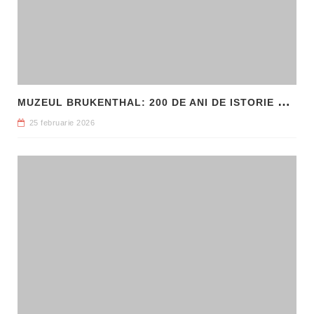
M
UZEUL BRUKENTHAL: 200 DE ANI DE ISTORIE ȘI ARTĂ ÎN INIMA SIBIULUI
25 februarie 2026