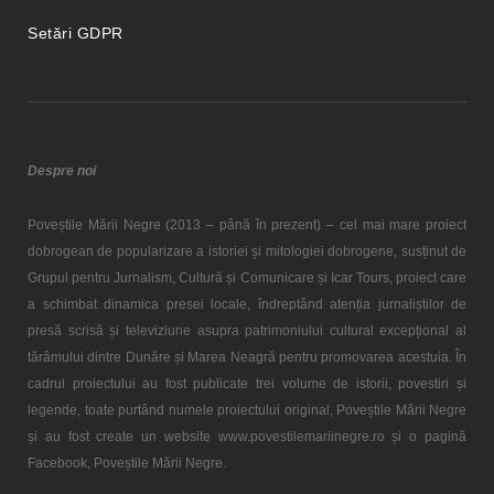
Setări GDPR
Despre noi
Poveștile Mării Negre (2013 – până în prezent) – cel mai mare proiect
dobrogean de popularizare a istoriei și mitologiei dobrogene, susținut de
Grupul pentru Jurnalism, Cultură și Comunicare și Icar Tours, proiect care
a schimbat dinamica presei locale, îndreptând atenția jurnaliștilor de
presă scrisă și televiziune asupra patrimoniului cultural excepțional al
tărâmului dintre Dunăre și Marea Neagră pentru promovarea acestuia. În
cadrul proiectului au fost publicate trei volume de istorii, povestiri și
legende, toate purtând numele proiectului original, Poveștile Mării Negre
și au fost create un website www.povestilemariinegre.ro și o pagină
Facebook, Poveștile Mării Negre.