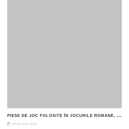
P
IESE DE JOC FOLOSITE ÎN JOCURILE ROMANE, DESCOPERITE LA HADRIANOPOLIS
29 ianuarie 2025