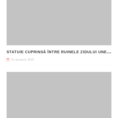
S
TATUIE CUPRINSĂ ÎNTRE RUINELE ZIDULUI UNEI CLĂDIRI, DESCOPERITĂ LA FILIPI
31 ianuarie 2025