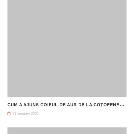
C
UM A AJUNS COIFUL DE AUR DE LA COȚOFENEȘTI ÎN PATRIMONIUL NAȚIONAL
29 ianuarie 2025