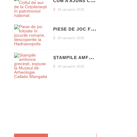
C
UM A AJUNS COIFUL DE AUR DE LA COȚOFENEȘTI ÎN PATRIMONIUL NAȚIONAL
29 ianuarie 2025
P
IESE DE JOC FOLOSITE ÎN JOCURILE ROMANE, DESCOPERITE LA HADRIANOPOLIS
29 ianuarie 2025
Ș
TAMPILE AMFORICE GRECEȘTI, EXPUSE LA MUZEUL DE ARHEOLOGIE CALLATIS MANGALIA
29 ianuarie 2025