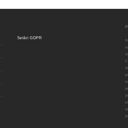
D
Setări GDPR
P
m
m
C
d
p
e
p
p
p
a
p