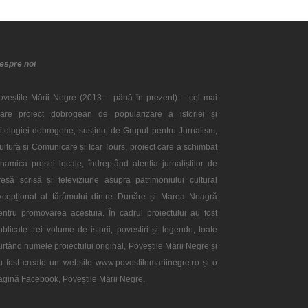
espre noi
oveștile Mării Negre (2013 – până în prezent) – cel mai
are proiect dobrogean de popularizare a istoriei și
itologiei dobrogene, susținut de Grupul pentru Jurnalism,
ultură și Comunicare și Icar Tours, proiect care a schimbat
inamica presei locale, îndreptând atenția jurnaliștilor de
resă scrisă și televiziune asupra patrimoniului cultural
xcepțional al tărâmului dintre Dunăre și Marea Neagră
entru promovarea acestuia. În cadrul proiectului au fost
ublicate trei volume de istorii, povestiri și legende, toate
urtând numele proiectului original, Poveștile Mării Negre și
u fost create un website www.povestilemariinegre.ro și o
agină Facebook, Poveștile Mării Negre.