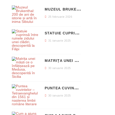
M
UZEUL BRUKENTHAL: 200 DE ANI DE ISTORIE ȘI ARTĂ ÎN INIMA SIBIULUI
25 februarie 2026
S
TATUIE CUPRINSĂ ÎNTRE RUINELE ZIDULUI UNEI CLĂDIRI, DESCOPERITĂ LA FILIPI
31 ianuarie 2025
M
ATRIȚA UNEI MĂȘTI CE O ÎNFĂȚIȘEAZĂ PE MEDUSA, DESCOPERITĂ ÎN SICILIA
30 ianuarie 2025
P
UNTEA CUVINTELOR – TETRAEVANGHELUL DIN 1561 ȘI NAȘTEREA LIMBII ROMÂNE LITERARE
30 ianuarie 2025