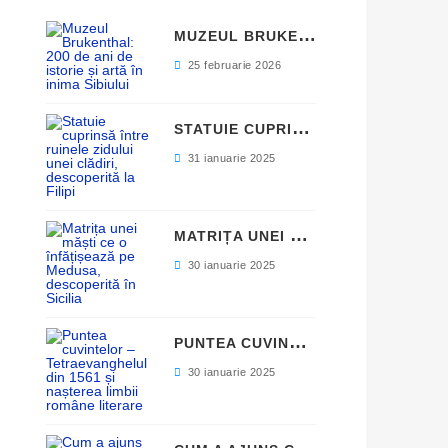
M
UZEUL BRUKENTHAL: 200 DE ANI DE ISTORIE ȘI ARTĂ ÎN INIMA SIBIULUI
25 februarie 2026
S
TATUIE CUPRINSĂ ÎNTRE RUINELE ZIDULUI UNEI CLĂDIRI, DESCOPERITĂ LA FILIPI
31 ianuarie 2025
M
ATRIȚA UNEI MĂȘTI CE O ÎNFĂȚIȘEAZĂ PE MEDUSA, DESCOPERITĂ ÎN SICILIA
30 ianuarie 2025
P
UNTEA CUVINTELOR – TETRAEVANGHELUL DIN 1561 ȘI NAȘTEREA LIMBII ROMÂNE LITERARE
30 ianuarie 2025