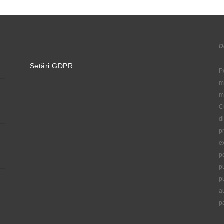
D
Setări GDPR
P
m
m
C
d
p
e
p
p
p
a
p