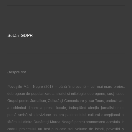
Setări GDPR
Despre noi
Poveștile Mării Negre (2013 – până în prezent) – cel mai mare proiect
dobrogean de popularizare a istoriei și mitologiei dobrogene, susținut de
Grupul pentru Jurnalism, Cultură și Comunicare și Icar Tours, proiect care
a schimbat dinamica presei locale, îndreptând atenția jurnaliștilor de
presă scrisă și televiziune asupra patrimoniului cultural excepțional al
tărâmului dintre Dunăre și Marea Neagră pentru promovarea acestuia. În
cadrul proiectului au fost publicate trei volume de istorii, povestiri și