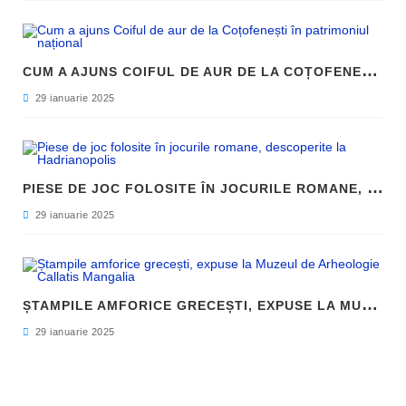
C
UM A AJUNS COIFUL DE AUR DE LA COȚOFENEȘTI ÎN PATRIMONIUL NAȚIONAL
29 ianuarie 2025
P
IESE DE JOC FOLOSITE ÎN JOCURILE ROMANE, DESCOPERITE LA HADRIANOPOLIS
29 ianuarie 2025
Ș
TAMPILE AMFORICE GRECEȘTI, EXPUSE LA MUZEUL DE ARHEOLOGIE CALLATIS MANGALIA
29 ianuarie 2025