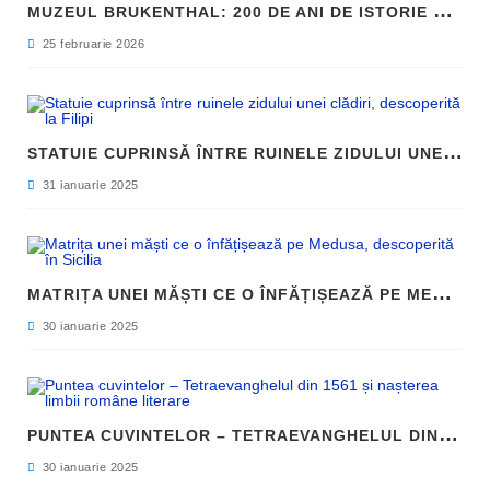
M
UZEUL BRUKENTHAL: 200 DE ANI DE ISTORIE ȘI ARTĂ ÎN INIMA SIBIULUI
25 februarie 2026
S
TATUIE CUPRINSĂ ÎNTRE RUINELE ZIDULUI UNEI CLĂDIRI, DESCOPERITĂ LA FILIPI
31 ianuarie 2025
M
ATRIȚA UNEI MĂȘTI CE O ÎNFĂȚIȘEAZĂ PE MEDUSA, DESCOPERITĂ ÎN SICILIA
30 ianuarie 2025
P
UNTEA CUVINTELOR – TETRAEVANGHELUL DIN 1561 ȘI NAȘTEREA LIMBII ROMÂNE LITERARE
30 ianuarie 2025