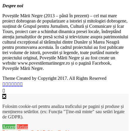
Despre noi
Poveștile Mării Negre (2013 – până în prezent) – cel mai mare
proiect dobrogean de popularizare a istoriei și mitologiei dobrogene,
susținut de Grupul pentru Jurnalism, Cultură și Comunicare și Icar
Tours, proiect care a schimbat dinamica presei locale, îndreptând
atenția jurnaliștilor de presă scrisă și televiziune asupra patrimoniului
cultural excepțional al tărâmului dintre Dunăre și Marea Neagră
pentru promovarea acestuia. În cadrul proiectului au fost publicate
trei volume de istorii, povestiri și legende, toate purtând numele
proiectului original, Poveștile Mării Negre și au fost create un
website www.povestilemariinegre.ro și o pagină Facebook,
Poveștile Mării Negre.
Theme Created by Copyright 2017. All Rights Reserved
Folosim cookie-uri pentru analiza traficului pe pagini și produse și
menținerea setărilor. (ex: Funcția "Ține-mă minte" sau setări legate
de GDPR).
Accept
Refuz