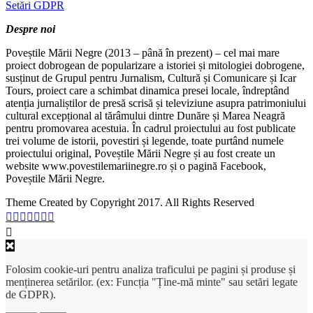
Setări GDPR
Despre noi
Poveștile Mării Negre (2013 – până în prezent) – cel mai mare
proiect dobrogean de popularizare a istoriei și mitologiei dobrogene,
susținut de Grupul pentru Jurnalism, Cultură și Comunicare și Icar
Tours, proiect care a schimbat dinamica presei locale, îndreptând
atenția jurnaliștilor de presă scrisă și televiziune asupra patrimoniului
cultural excepțional al tărâmului dintre Dunăre și Marea Neagră
pentru promovarea acestuia. În cadrul proiectului au fost publicate
trei volume de istorii, povestiri și legende, toate purtând numele
proiectului original, Poveștile Mării Negre și au fost create un
website www.povestilemariinegre.ro și o pagină Facebook,
Poveștile Mării Negre.
Theme Created by Copyright 2017. All Rights Reserved
Folosim cookie-uri pentru analiza traficului pe pagini și produse și
menținerea setărilor. (ex: Funcția "Ține-mă minte" sau setări legate
de GDPR).