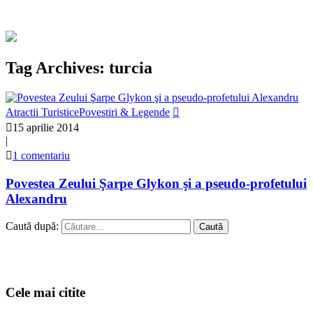
Tag Archives: turcia
Atractii Turistice
Povestiri & Legende
15 aprilie 2014
|
1 comentariu
Povestea Zeului Şarpe Glykon şi a pseudo-profetului
Alexandru
Caută după:
Cele mai citite