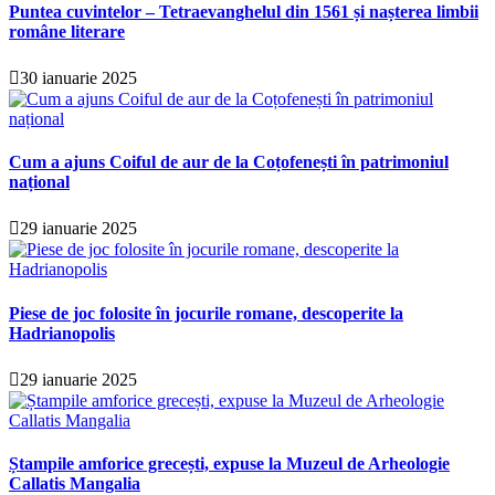
Puntea cuvintelor – Tetraevanghelul din 1561 și nașterea limbii
române literare
30 ianuarie 2025
Cum a ajuns Coiful de aur de la Coțofenești în patrimoniul
național
29 ianuarie 2025
Piese de joc folosite în jocurile romane, descoperite la
Hadrianopolis
29 ianuarie 2025
Ștampile amforice grecești, expuse la Muzeul de Arheologie
Callatis Mangalia