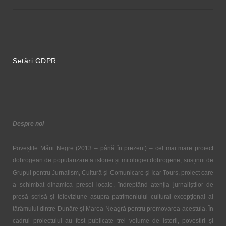
Setări GDPR
Despre noi
Poveștile Mării Negre (2013 – până în prezent) – cel mai mare proiect
dobrogean de popularizare a istoriei și mitologiei dobrogene, susținut de
Grupul pentru Jurnalism, Cultură și Comunicare și Icar Tours, proiect care
a schimbat dinamica presei locale, îndreptând atenția jurnaliștilor de
presă scrisă și televiziune asupra patrimoniului cultural excepțional al
tărâmului dintre Dunăre și Marea Neagră pentru promovarea acestuia. În
cadrul proiectului au fost publicate trei volume de istorii, povestiri și