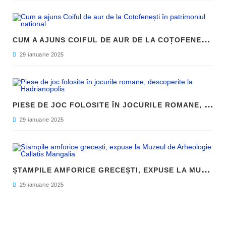
C
UM A AJUNS COIFUL DE AUR DE LA COȚOFENEȘTI ÎN PATRIMONIUL NAȚIONAL
29 ianuarie 2025
P
IESE DE JOC FOLOSITE ÎN JOCURILE ROMANE, DESCOPERITE LA HADRIANOPOLIS
29 ianuarie 2025
Ș
TAMPILE AMFORICE GRECEȘTI, EXPUSE LA MUZEUL DE ARHEOLOGIE CALLATIS MANGALIA
29 ianuarie 2025