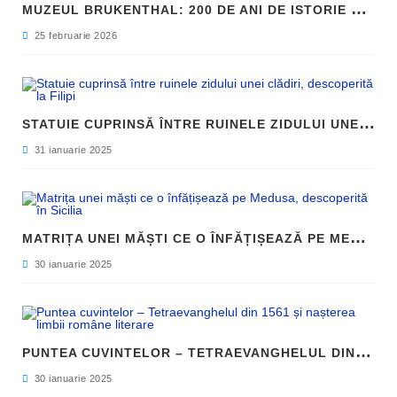
M
UZEUL BRUKENTHAL: 200 DE ANI DE ISTORIE ȘI ARTĂ ÎN INIMA SIBIULUI
25 februarie 2026
S
TATUIE CUPRINSĂ ÎNTRE RUINELE ZIDULUI UNEI CLĂDIRI, DESCOPERITĂ LA FILIPI
31 ianuarie 2025
M
ATRIȚA UNEI MĂȘTI CE O ÎNFĂȚIȘEAZĂ PE MEDUSA, DESCOPERITĂ ÎN SICILIA
30 ianuarie 2025
P
UNTEA CUVINTELOR – TETRAEVANGHELUL DIN 1561 ȘI NAȘTEREA LIMBII ROMÂNE LITERARE
30 ianuarie 2025