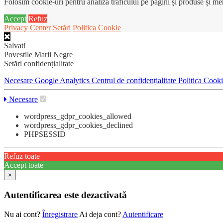
Folosim cookie-uri pentru analiza traficului pe pagini și produse și m
Accept
Refuz
Privacy Center
Setări
Politica Cookie
Salvat!
Povestile Marii Negre
Setări confidențialitate
Necesare
Google Analytics
Centrul de confidențialitate
Politica Cook
Necesare
wordpress_gdpr_cookies_allowed
wordpress_gdpr_cookies_declined
PHPSESSID
Refuz toate
Accept toate
×
Autentificarea este dezactivată
Nu ai cont?
Înregistrare
Ai deja cont?
Autentificare