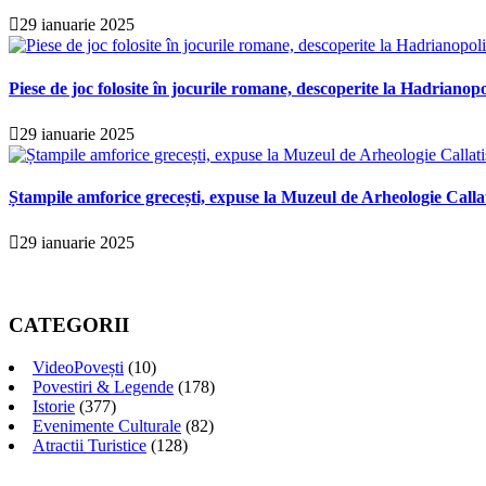
29 ianuarie 2025
Piese de joc folosite în jocurile romane, descoperite la Hadrianopo
29 ianuarie 2025
Ștampile amforice grecești, expuse la Muzeul de Arheologie Calla
29 ianuarie 2025
CATEGORII
VideoPovești
(10)
Povestiri & Legende
(178)
Istorie
(377)
Evenimente Culturale
(82)
Atractii Turistice
(128)