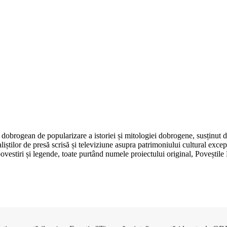
dobrogean de popularizare a istoriei și mitologiei dobrogene, susținut 
aliștilor de presă scrisă și televiziune asupra patrimoniului cultural e
, povestiri și legende, toate purtând numele proiectului original, Poveșt