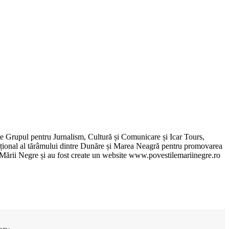
de Grupul pentru Jurnalism, Cultură și Comunicare și Icar Tours,
xcepțional al tărâmului dintre Dunăre și Marea Neagră pentru promovarea
ile Mării Negre și au fost create un website www.povestilemariinegre.ro