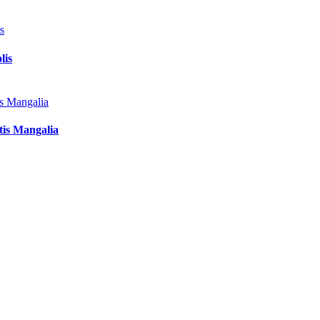
lis
tis Mangalia