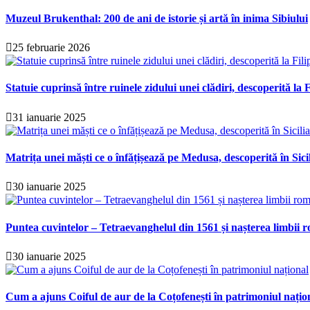
Muzeul Brukenthal: 200 de ani de istorie și artă în inima Sibiului
25 februarie 2026
Statuie cuprinsă între ruinele zidului unei clădiri, descoperită la F
31 ianuarie 2025
Matrița unei măști ce o înfățișează pe Medusa, descoperită în Sici
30 ianuarie 2025
Puntea cuvintelor – Tetraevanghelul din 1561 și nașterea limbii r
30 ianuarie 2025
Cum a ajuns Coiful de aur de la Coțofenești în patrimoniul națio