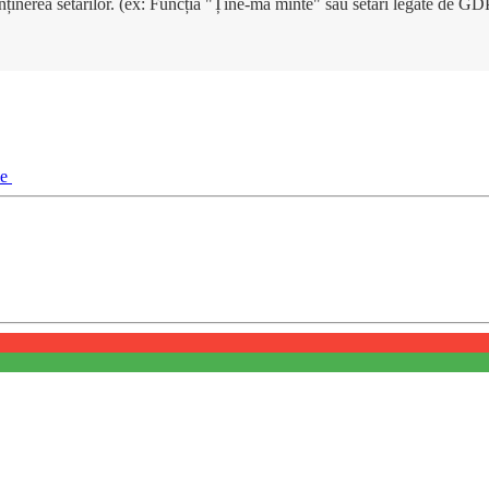
enținerea setărilor. (ex: Funcția "Ține-mă minte" sau setări legate de G
ie