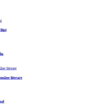
ilipi
lia
omâne literare
nal