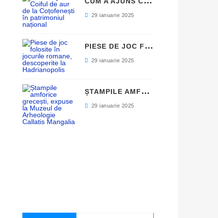
C
UM A AJUNS COIFUL DE AUR DE LA COȚOFENEȘTI ÎN PATRIMONIUL NAȚIONAL
29 ianuarie 2025
P
IESE DE JOC FOLOSITE ÎN JOCURILE ROMANE, DESCOPERITE LA HADRIANOPOLIS
29 ianuarie 2025
Ș
TAMPILE AMFORICE GRECEȘTI, EXPUSE LA MUZEUL DE ARHEOLOGIE CALLATIS MANGALIA
29 ianuarie 2025