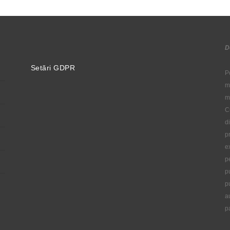
D
Setări GDPR
P
m
m
C
d
p
e
p
p
p
a
p