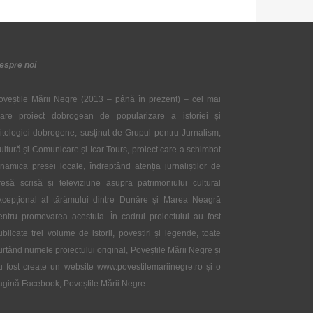
espre noi
oveștile Mării Negre (2013 – până în prezent) – cel mai
are proiect dobrogean de popularizare a istoriei și
itologiei dobrogene, susținut de Grupul pentru Jurnalism,
ultură și Comunicare și Icar Tours, proiect care a schimbat
inamica presei locale, îndreptând atenția jurnaliștilor de
resă scrisă și televiziune asupra patrimoniului cultural
xcepțional al tărâmului dintre Dunăre și Marea Neagră
entru promovarea acestuia. În cadrul proiectului au fost
ublicate trei volume de istorii, povestiri și legende, toate
urtând numele proiectului original, Poveștile Mării Negre și
u fost create un website www.povestilemariinegre.ro și o
agină Facebook, Poveștile Mării Negre.