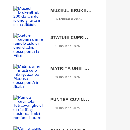
M
UZEUL BRUKENTHAL: 200 DE ANI DE ISTORIE ȘI ARTĂ ÎN INIMA SIBIULUI
25 februarie 2026
S
TATUIE CUPRINSĂ ÎNTRE RUINELE ZIDULUI UNEI CLĂDIRI, DESCOPERITĂ LA FILIPI
31 ianuarie 2025
M
ATRIȚA UNEI MĂȘTI CE O ÎNFĂȚIȘEAZĂ PE MEDUSA, DESCOPERITĂ ÎN SICILIA
30 ianuarie 2025
P
UNTEA CUVINTELOR – TETRAEVANGHELUL DIN 1561 ȘI NAȘTEREA LIMBII ROMÂNE LITERARE
30 ianuarie 2025