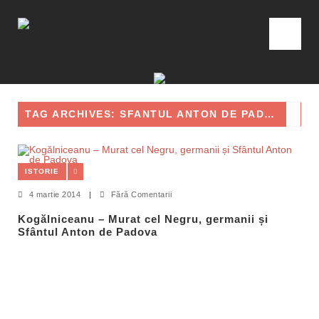
TAG ARCHIVES: SFANTUL ANTON DE PADOVA
ISTORIE
4 martie 2014
|
Fără Comentarii
Kogălniceanu – Murat cel Negru, germanii și
Sfântul Anton de Padova