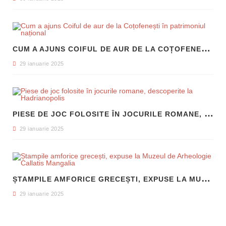
C
UM A AJUNS COIFUL DE AUR DE LA COȚOFENEȘTI ÎN PATRIMONIUL NAȚIONAL
29 ianuarie 2025
P
IESE DE JOC FOLOSITE ÎN JOCURILE ROMANE, DESCOPERITE LA HADRIANOPOLIS
29 ianuarie 2025
Ș
TAMPILE AMFORICE GRECEȘTI, EXPUSE LA MUZEUL DE ARHEOLOGIE CALLATIS MANGALIA
29 ianuarie 2025