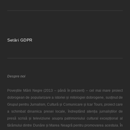
Setări GDPR
Despre noi
Poveștile Mării Negre (2013 – până în prezent) – cel mai mare proiect
dobrogean de popularizare a istoriei și mitologiei dobrogene, susținut de
Grupul pentru Jurnalism, Cultură și Comunicare și Icar Tours, proiect care
a schimbat dinamica presei locale, îndreptând atenția jurnaliștilor de
presă scrisă și televiziune asupra patrimoniului cultural excepțional al
tărâmului dintre Dunăre și Marea Neagră pentru promovarea acestuia. În