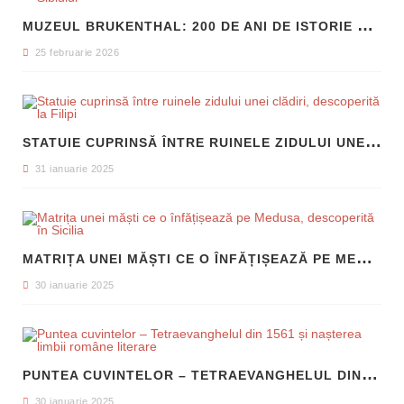
M
UZEUL BRUKENTHAL: 200 DE ANI DE ISTORIE ȘI ARTĂ ÎN INIMA SIBIULUI
25 februarie 2026
S
TATUIE CUPRINSĂ ÎNTRE RUINELE ZIDULUI UNEI CLĂDIRI, DESCOPERITĂ LA FILIPI
31 ianuarie 2025
M
ATRIȚA UNEI MĂȘTI CE O ÎNFĂȚIȘEAZĂ PE MEDUSA, DESCOPERITĂ ÎN SICILIA
30 ianuarie 2025
P
UNTEA CUVINTELOR – TETRAEVANGHELUL DIN 1561 ȘI NAȘTEREA LIMBII ROMÂNE LITERARE
30 ianuarie 2025