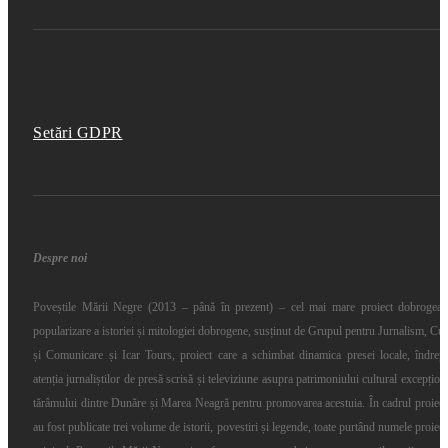
Setări GDPR
Despre noi
Poveștile Mării Negre (2013 – până în prezent) – cel mai mare proiect dobrogea
popularizare a istoriei și mitologiei dobrogene, susținut de Grupul pentru Jurnalism, Cul
și Comunicare și Icar Tours, proiect care a schimbat dinamica presei locale, îndrep
atenția jurnaliștilor de presă scrisă și televiziune asupra patrimoniului cultural excepționa
tărâmului dintre Dunăre și Marea Neagră pentru promovarea acestuia. În cadrul proiect
au fost publicate trei volume de istorii, povestiri și legende, toate purtând numele proiect