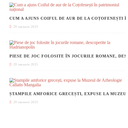
CUM A AJUNS COIFUL DE AUR
29 ianuarie 2025
PIESE DE JOC FOLO
29 ianuarie 2025
ȘTAMPILE AMFORICE GRECEȘTI, 
29 ianuarie 2025