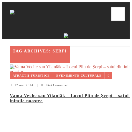
TAG ARCHIVES: SERPI
ATRACTII TURISTICE
EVENIMENTE CULTURALE
12 mai 2014
|
Fără Comentarii
Vama Veche sau Yilanlâk – Locul Plin de Şerpi – satul 
inimile noastre