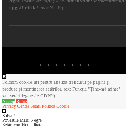
original, Poveștile Mării Negre și au fost create un website www.povestilemariinegre.r
o pagină Facebook, Poveștile Mării Negre.
Theme Created by Copyright 2017. All Rights Reserved
Folosim cookie-uri pentru analiza traficului pe pagini și
produse și menținerea setărilor. (ex: Funcția "Ține-mă minte"
sau setări legate de GDPR).
Accept
Refuz
Privacy Center
Setări
Politica Cookie
Salvat!
Povestile Marii Negre
Setări confidențialitate