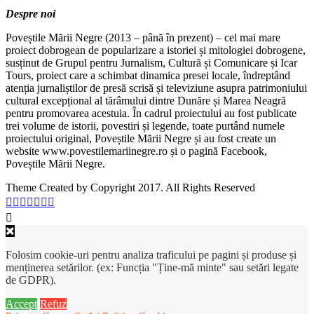
Despre noi
Poveștile Mării Negre (2013 – până în prezent) – cel mai mare
proiect dobrogean de popularizare a istoriei și mitologiei dobrogene,
susținut de Grupul pentru Jurnalism, Cultură și Comunicare și Icar
Tours, proiect care a schimbat dinamica presei locale, îndreptând
atenția jurnaliștilor de presă scrisă și televiziune asupra patrimoniului
cultural excepțional al tărâmului dintre Dunăre și Marea Neagră
pentru promovarea acestuia. În cadrul proiectului au fost publicate
trei volume de istorii, povestiri și legende, toate purtând numele
proiectului original, Poveștile Mării Negre și au fost create un
website www.povestilemariinegre.ro și o pagină Facebook,
Poveștile Mării Negre.
Theme Created by Copyright 2017. All Rights Reserved
Folosim cookie-uri pentru analiza traficului pe pagini și produse și
menținerea setărilor. (ex: Funcția "Ține-mă minte" sau setări legate
de GDPR).
Accept
Refuz