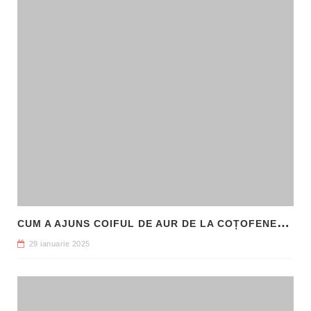
C
UM A AJUNS COIFUL DE AUR DE LA COȚOFENEȘTI ÎN PATRIMONIUL NAȚIONAL
29 ianuarie 2025