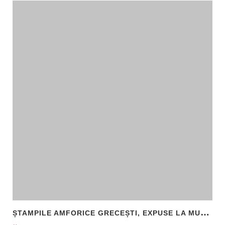
Ș
TAMPILE AMFORICE GRECEȘTI, EXPUSE LA MUZEUL DE ARHEOLOGIE CALLATIS MANGALIA