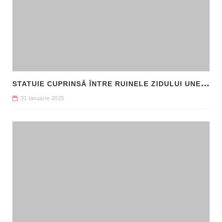
S
TATUIE CUPRINSĂ ÎNTRE RUINELE ZIDULUI UNEI CLĂDIRI, DESCOPERITĂ LA FILIPI
31 ianuarie 2025