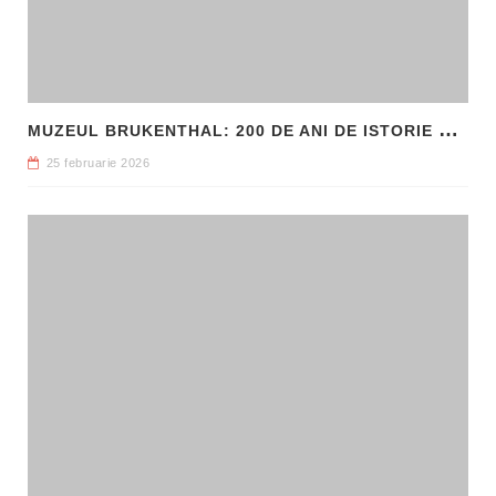
M
UZEUL BRUKENTHAL: 200 DE ANI DE ISTORIE ȘI ARTĂ ÎN INIMA SIBIULUI
25 februarie 2026