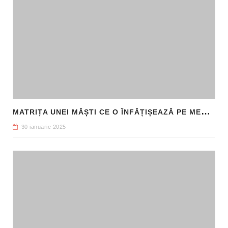
M
ATRIȚA UNEI MĂȘTI CE O ÎNFĂȚIȘEAZĂ PE MEDUSA, DESCOPERITĂ ÎN SICILIA
30 ianuarie 2025