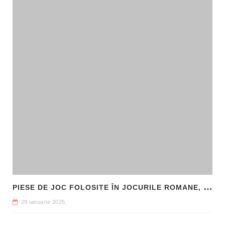
P
IESE DE JOC FOLOSITE ÎN JOCURILE ROMANE, DESCOPERITE LA HADRIANOPOLIS
29 ianuarie 2025