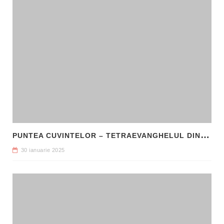
P
UNTEA CUVINTELOR – TETRAEVANGHELUL DIN 1561 ȘI NAȘTEREA LIMBII ROMÂNE LITERARE
30 ianuarie 2025