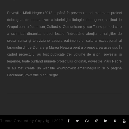
Poveștile Mării Negre (2013 – până în prezent) – cel mai mare proiect
dobrogean de popularizare a istoriei și mitologiei dobrogene, susținut de
Grupul pentru Jurnalism, Cultură și Comunicare și Icar Tours, proiect care
a schimbat dinamica presei locale, îndreptând atenția jurnaliștilor de
presă scrisă și televiziune asupra patrimoniului cultural excepțional al
tărâmului dintre Dunăre și Marea Neagră pentru promovarea acestuia. În
cadrul proiectului au fost publicate trei volume de istorii, povestiri și
legende, toate purtând numele proiectului original, Poveștile Mării Negre
și au fost create un website www.povestilemariinegre.ro și o pagină
Facebook, Poveștile Mării Negre.
Theme Created by Copyright 2017.