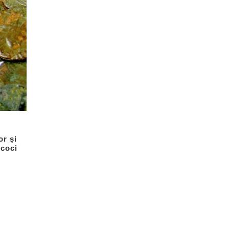
or şi
lcoci