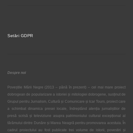
Setări GDPR
Despre noi
Poveștile Mării Negre (2013 – până în prezent) – cel mai mare proiect
dobrogean de popularizare a istoriei și mitologiei dobrogene, susținut de
Grupul pentru Jurnalism, Cultură și Comunicare și Icar Tours, proiect care
a schimbat dinamica presei locale, îndreptând atenția jurnaliștilor de
presă scrisă și televiziune asupra patrimoniului cultural excepțional al
tărâmului dintre Dunăre și Marea Neagră pentru promovarea acestuia. În
cadrul proiectului au fost publicate trei volume de istorii, povestiri și