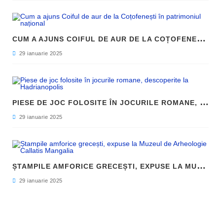
C
UM A AJUNS COIFUL DE AUR DE LA COȚOFENEȘTI ÎN PATRIMONIUL NAȚIONAL
29 ianuarie 2025
P
IESE DE JOC FOLOSITE ÎN JOCURILE ROMANE, DESCOPERITE LA HADRIANOPOLIS
29 ianuarie 2025
Ș
TAMPILE AMFORICE GRECEȘTI, EXPUSE LA MUZEUL DE ARHEOLOGIE CALLATIS MANGALIA
29 ianuarie 2025