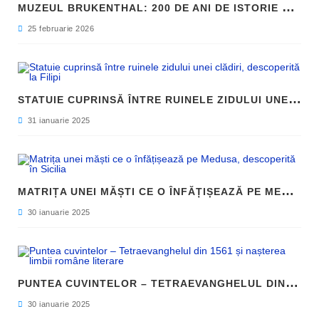
M
UZEUL BRUKENTHAL: 200 DE ANI DE ISTORIE ȘI ARTĂ ÎN INIMA SIBIULUI
25 februarie 2026
S
TATUIE CUPRINSĂ ÎNTRE RUINELE ZIDULUI UNEI CLĂDIRI, DESCOPERITĂ LA FILIPI
31 ianuarie 2025
M
ATRIȚA UNEI MĂȘTI CE O ÎNFĂȚIȘEAZĂ PE MEDUSA, DESCOPERITĂ ÎN SICILIA
30 ianuarie 2025
P
UNTEA CUVINTELOR – TETRAEVANGHELUL DIN 1561 ȘI NAȘTEREA LIMBII ROMÂNE LITERARE
30 ianuarie 2025