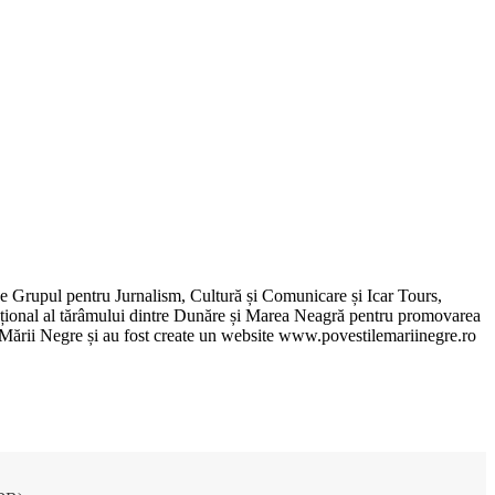
de Grupul pentru Jurnalism, Cultură și Comunicare și Icar Tours,
xcepțional al tărâmului dintre Dunăre și Marea Neagră pentru promovarea
ile Mării Negre și au fost create un website www.povestilemariinegre.ro