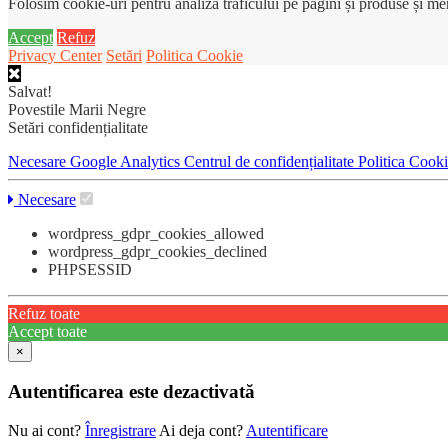
Folosim cookie-uri pentru analiza traficului pe pagini și produse și m
Accept
Refuz
Privacy Center
Setări
Politica Cookie
Salvat!
Povestile Marii Negre
Setări confidențialitate
Necesare
Google Analytics
Centrul de confidențialitate
Politica Cook
Necesare
wordpress_gdpr_cookies_allowed
wordpress_gdpr_cookies_declined
PHPSESSID
Refuz toate
Accept toate
×
Autentificarea este dezactivată
Nu ai cont?
Înregistrare
Ai deja cont?
Autentificare