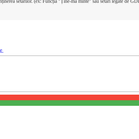
enținerea setărilor. (ex: Funcția "Ține-mă minte" sau setări legate de G
ie