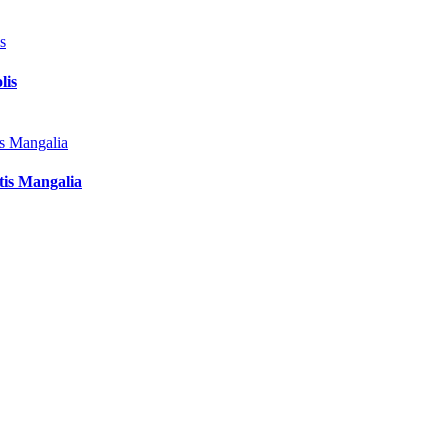
lis
tis Mangalia