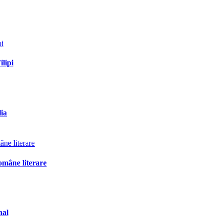
ilipi
lia
omâne literare
nal