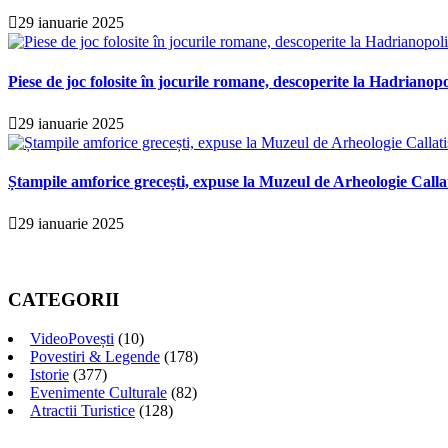
29 ianuarie 2025
Piese de joc folosite în jocurile romane, descoperite la Hadrianopo
29 ianuarie 2025
Ștampile amforice grecești, expuse la Muzeul de Arheologie Calla
29 ianuarie 2025
CATEGORII
VideoPovești
(10)
Povestiri & Legende
(178)
Istorie
(377)
Evenimente Culturale
(82)
Atractii Turistice
(128)