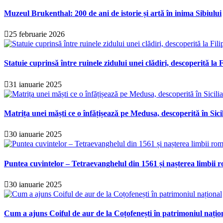
Muzeul Brukenthal: 200 de ani de istorie și artă în inima Sibiului
25 februarie 2026
Statuie cuprinsă între ruinele zidului unei clădiri, descoperită la F
31 ianuarie 2025
Matrița unei măști ce o înfățișează pe Medusa, descoperită în Sici
30 ianuarie 2025
Puntea cuvintelor – Tetraevanghelul din 1561 și nașterea limbii r
30 ianuarie 2025
Cum a ajuns Coiful de aur de la Coțofenești în patrimoniul națio