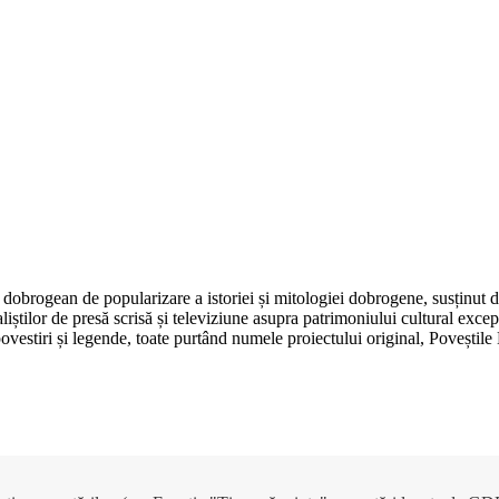
dobrogean de popularizare a istoriei și mitologiei dobrogene, susținut 
aliștilor de presă scrisă și televiziune asupra patrimoniului cultural e
, povestiri și legende, toate purtând numele proiectului original, Poveșt