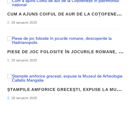
C
UM A AJUNS COIFUL DE AUR DE LA COȚOFENEȘTI ÎN PATRIMONIUL NAȚIONAL
29 ianuarie 2025
P
IESE DE JOC FOLOSITE ÎN JOCURILE ROMANE, DESCOPERITE LA HADRIANOPOLIS
29 ianuarie 2025
Ș
TAMPILE AMFORICE GRECEȘTI, EXPUSE LA MUZEUL DE ARHEOLOGIE CALLATIS MANGALIA
29 ianuarie 2025