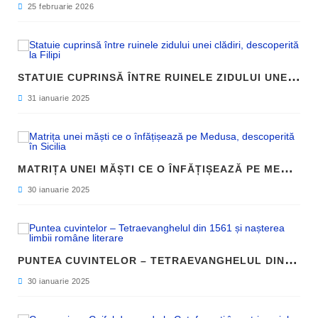
25 februarie 2026
S
TATUIE CUPRINSĂ ÎNTRE RUINELE ZIDULUI UNEI CLĂDIRI, DESCOPERITĂ LA FILIPI
31 ianuarie 2025
M
ATRIȚA UNEI MĂȘTI CE O ÎNFĂȚIȘEAZĂ PE MEDUSA, DESCOPERITĂ ÎN SICILIA
30 ianuarie 2025
P
UNTEA CUVINTELOR – TETRAEVANGHELUL DIN 1561 ȘI NAȘTEREA LIMBII ROMÂNE LITERARE
30 ianuarie 2025