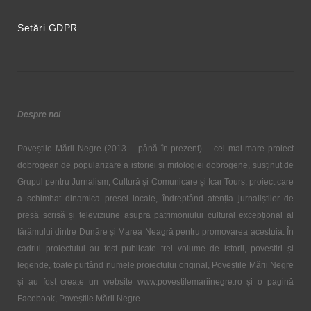
Setări GDPR
Despre noi
Poveștile Mării Negre (2013 – până în prezent) – cel mai mare proiect
dobrogean de popularizare a istoriei și mitologiei dobrogene, susținut de
Grupul pentru Jurnalism, Cultură și Comunicare și Icar Tours, proiect care
a schimbat dinamica presei locale, îndreptând atenția jurnaliștilor de
presă scrisă și televiziune asupra patrimoniului cultural excepțional al
tărâmului dintre Dunăre și Marea Neagră pentru promovarea acestuia. În
cadrul proiectului au fost publicate trei volume de istorii, povestiri și
legende, toate purtând numele proiectului original, Poveștile Mării Negre
și au fost create un website www.povestilemariinegre.ro și o pagină
Facebook, Poveștile Mării Negre.