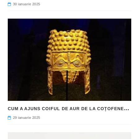
30 ianuarie 2025
C
UM A AJUNS COIFUL DE AUR DE LA COȚOFENEȘTI ÎN PATRIMONIUL NAȚIONAL
29 ianuarie 2025