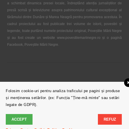
a schimbat dinamica presei locale, îndreptând atenția jurnaliștilor de
presă scrisă și televiziune asupra patrimoniului cultural excepțional al
tărâmului dintre Dunăre și Marea Neagră pentru promovarea acestuia. În
cadrul proiectului au fost publicate trei volume de istorii, povestiri și
legende, toate purtând numele proiectului original, Poveștile Mării Negre
și au fost create un website www.povestilemariinegre.ro și o pagină
Facebook, Poveștile Mării Negre.
Theme Created by Copyright 2017.
Folosim cookie-uri pentru analiza traficului pe pagini și produse
și menținerea setărilor. (ex: Funcția "Ține-mă minte" sau setări
All Rights Reserved
legate de GDPR).
ACCEPT
REFUZ