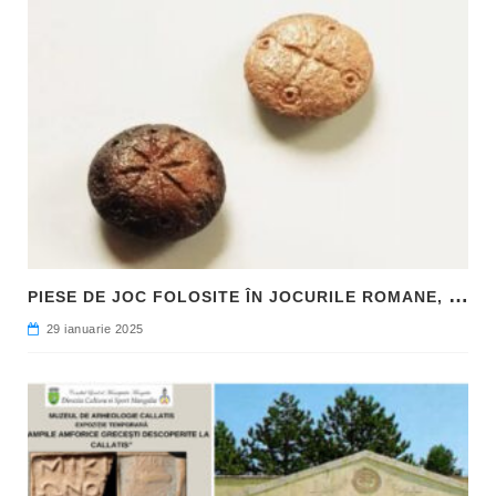
P
IESE DE JOC FOLOSITE ÎN JOCURILE ROMANE, DESCOPERITE LA HADRIANOPOLIS
29 ianuarie 2025