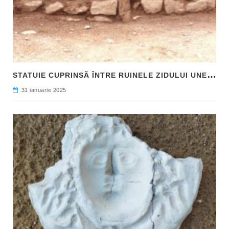
S
TATUIE CUPRINSĂ ÎNTRE RUINELE ZIDULUI UNEI CLĂDIRI, DESCOPERITĂ LA FILIPI
31 ianuarie 2025