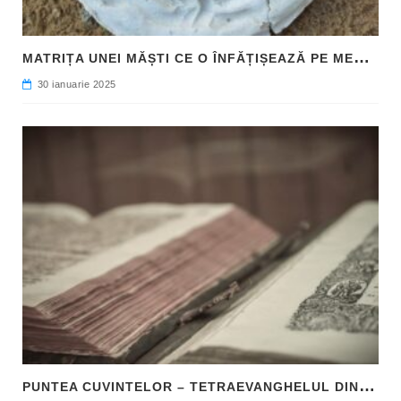
M
ATRIȚA UNEI MĂȘTI CE O ÎNFĂȚIȘEAZĂ PE MEDUSA, DESCOPERITĂ ÎN SICILIA
30 ianuarie 2025
P
UNTEA CUVINTELOR – TETRAEVANGHELUL DIN 1561 ȘI NAȘTEREA LIMBII ROMÂNE LITERARE