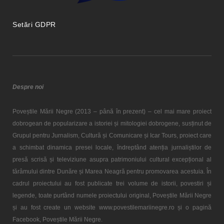
Setări GDPR
Despre noi
Poveștile Mării Negre (2013 – până în prezent) – cel mai mare proiect
dobrogean de popularizare a istoriei și mitologiei dobrogene, susținut de
Grupul pentru Jurnalism, Cultură și Comunicare și Icar Tours, proiect care
a schimbat dinamica presei locale, îndreptând atenția jurnaliștilor de
presă scrisă și televiziune asupra patrimoniului cultural excepțional al
tărâmului dintre Dunăre și Marea Neagră pentru promovarea acestuia. În
cadrul proiectului au fost publicate trei volume de istorii, povestiri și
legende, toate purtând numele proiectului original, Poveștile Mării Negre
și au fost create un website www.povestilemariinegre.ro și o pagină
Facebook, Poveștile Mării Negre.