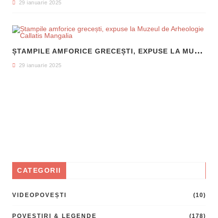
29 ianuarie 2025
Ș
TAMPILE AMFORICE GRECEȘTI, EXPUSE LA MUZEUL DE ARHEOLOGIE CALLATIS MANGALIA
29 ianuarie 2025
CATEGORII
VIDEOPOVEȘTI
(10)
POVESTIRI & LEGENDE
(178)