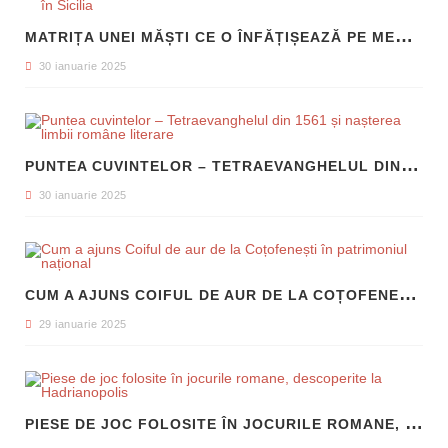
M
ATRIȚA UNEI MĂȘTI CE O ÎNFĂȚIȘEAZĂ PE MEDUSA, DESCOPERITĂ ÎN SICILIA
30 ianuarie 2025
P
UNTEA CUVINTELOR – TETRAEVANGHELUL DIN 1561 ȘI NAȘTEREA LIMBII ROMÂNE LITERARE
30 ianuarie 2025
C
UM A AJUNS COIFUL DE AUR DE LA COȚOFENEȘTI ÎN PATRIMONIUL NAȚIONAL
29 ianuarie 2025
P
IESE DE JOC FOLOSITE ÎN JOCURILE ROMANE, DESCOPERITE LA HADRIANOPOLIS