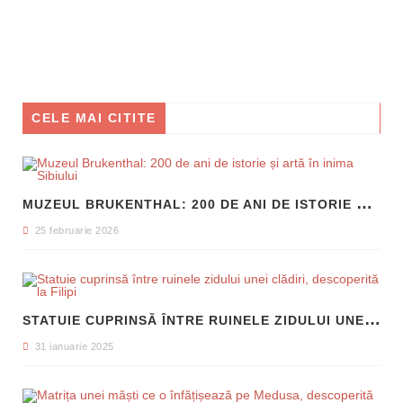
CELE MAI CITITE
M
UZEUL BRUKENTHAL: 200 DE ANI DE ISTORIE ȘI ARTĂ ÎN INIMA SIBIULUI
25 februarie 2026
S
TATUIE CUPRINSĂ ÎNTRE RUINELE ZIDULUI UNEI CLĂDIRI, DESCOPERITĂ LA FILIPI
31 ianuarie 2025