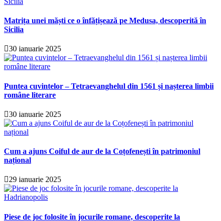
Matrița unei măști ce o înfățișează pe Medusa, descoperită în
Sicilia
30 ianuarie 2025
Puntea cuvintelor – Tetraevanghelul din 1561 și nașterea limbii
române literare
30 ianuarie 2025
Cum a ajuns Coiful de aur de la Coțofenești în patrimoniul
național
29 ianuarie 2025
Piese de joc folosite în jocurile romane, descoperite la