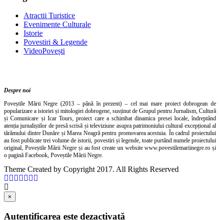
Atractii Turistice
Evenimente Culturale
Istorie
Povestiri & Legende
VideoPovești
Setări GDPR
Despre noi
Poveștile Mării Negre (2013 – până în prezent) – cel mai mare proiect dobrogean de
popularizare a istoriei și mitologiei dobrogene, susținut de Grupul pentru Jurnalism, Cultură
și Comunicare și Icar Tours, proiect care a schimbat dinamica presei locale, îndreptând
atenția jurnaliștilor de presă scrisă și televiziune asupra patrimoniului cultural excepțional al
tărâmului dintre Dunăre și Marea Neagră pentru promovarea acestuia. În cadrul proiectului
au fost publicate trei volume de istorii, povestiri și legende, toate purtând numele proiectului
original, Poveștile Mării Negre și au fost create un website www.povestilemariinegre.ro și
o pagină Facebook, Poveștile Mării Negre.
Theme Created by Copyright 2017. All Rights Reserved
×
Autentificarea este dezactivată