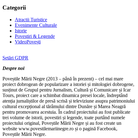
Categorii
Atractii Turistice
Evenimente Culturale
Istorie
Povestiri & Legende
VideoPovești
Setări GDPR
Despre noi
Poveștile Mării Negre (2013 – până în prezent) – cel mai mare
proiect dobrogean de popularizare a istoriei și mitologiei dobrogene,
susținut de Grupul pentru Jurnalism, Cultură și Comunicare și Icar
Tours, proiect care a schimbat dinamica presei locale, îndreptând
atenția jurnaliștilor de presă scrisă și televiziune asupra patrimoniului
cultural excepțional al tărâmului dintre Dunăre și Marea Neagră
pentru promovarea acestuia. În cadrul proiectului au fost publicate
trei volume de istorii, povestiri și legende, toate purtând numele
proiectului original, Poveștile Mării Negre și au fost create un
website www.povestilemariinegre.ro și o pagină Facebook,
Poveștile Mării Negre.