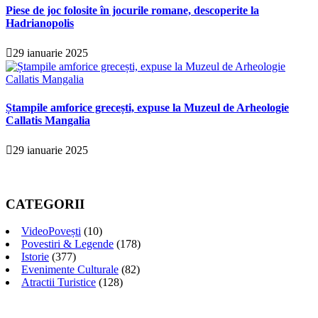
Piese de joc folosite în jocurile romane, descoperite la
Hadrianopolis
29 ianuarie 2025
Ștampile amforice grecești, expuse la Muzeul de Arheologie
Callatis Mangalia
29 ianuarie 2025
CATEGORII
VideoPovești
(10)
Povestiri & Legende
(178)
Istorie
(377)
Evenimente Culturale
(82)
Atractii Turistice
(128)