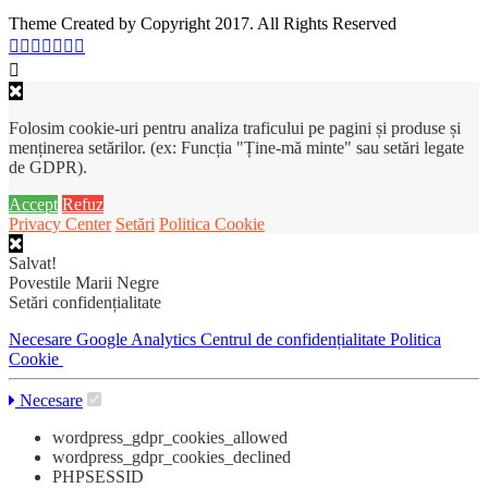
Theme Created by Copyright 2017. All Rights Reserved
Folosim cookie-uri pentru analiza traficului pe pagini și produse și
menținerea setărilor. (ex: Funcția "Ține-mă minte" sau setări legate
de GDPR).
Accept
Refuz
Privacy Center
Setări
Politica Cookie
Salvat!
Povestile Marii Negre
Setări confidențialitate
Necesare
Google Analytics
Centrul de confidențialitate
Politica
Cookie
Necesare
wordpress_gdpr_cookies_allowed
wordpress_gdpr_cookies_declined
PHPSESSID