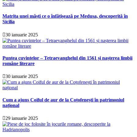
Matrița unei măști ce o înfățișează pe Medusa, descoperită în
Sicilia
30 ianuarie 2025
Puntea cuvintelor – Tetraevanghelul din 1561 și nașterea limbii
române literare
30 ianuarie 2025
Cum a ajuns Coiful de aur de la Coțofenești în patrimoniul
național
29 ianuarie 2025