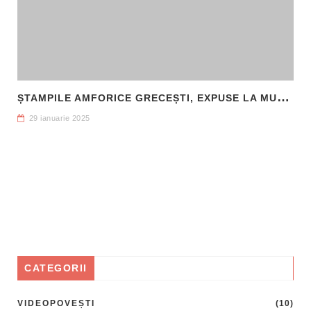
Ș
TAMPILE AMFORICE GRECEȘTI, EXPUSE LA MUZEUL DE ARHEOLOGIE CALLATIS MANGALIA
29 ianuarie 2025
CATEGORII
VIDEOPOVEȘTI
(10)