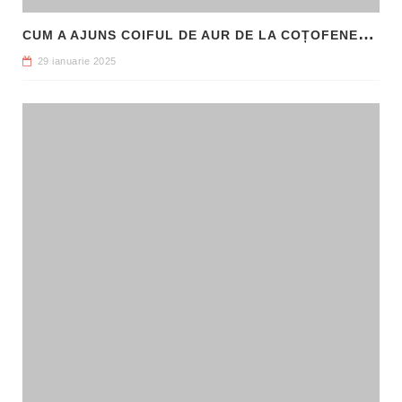
C
UM A AJUNS COIFUL DE AUR DE LA COȚOFENEȘTI ÎN PATRIMONIUL NAȚIONAL
29 ianuarie 2025