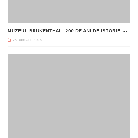
M
UZEUL BRUKENTHAL: 200 DE ANI DE ISTORIE ȘI ARTĂ ÎN INIMA SIBIULUI
25 februarie 2026