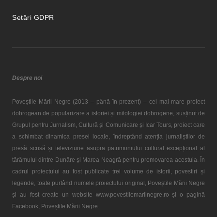
Setări GDPR
Despre noi
Poveștile Mării Negre (2013 – până în prezent) – cel mai mare proiect
dobrogean de popularizare a istoriei și mitologiei dobrogene, susținut de
Grupul pentru Jurnalism, Cultură și Comunicare și Icar Tours, proiect care
a schimbat dinamica presei locale, îndreptând atenția jurnaliștilor de
presă scrisă și televiziune asupra patrimoniului cultural excepțional al
tărâmului dintre Dunăre și Marea Neagră pentru promovarea acestuia. În
cadrul proiectului au fost publicate trei volume de istorii, povestiri și
legende, toate purtând numele proiectului original, Poveștile Mării Negre
și au fost create un website www.povestilemariinegre.ro și o pagină
Facebook, Poveștile Mării Negre.