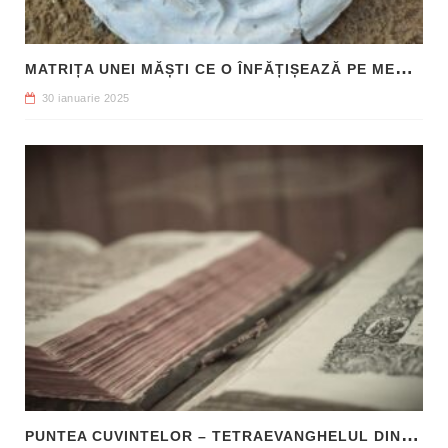
M
ATRIȚA UNEI MĂȘTI CE O ÎNFĂȚIȘEAZĂ PE MEDUSA, DESCOPERITĂ ÎN SICILIA
30 ianuarie 2025
P
UNTEA CUVINTELOR – TETRAEVANGHELUL DIN 1561 ȘI NAȘTEREA LIMBII ROMÂNE LITERARE