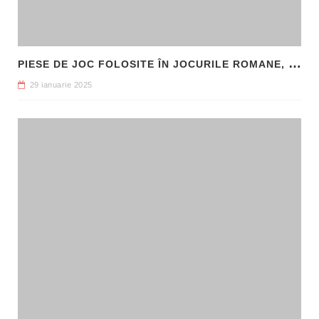
P
IESE DE JOC FOLOSITE ÎN JOCURILE ROMANE, DESCOPERITE LA HADRIANOPOLIS
29 ianuarie 2025