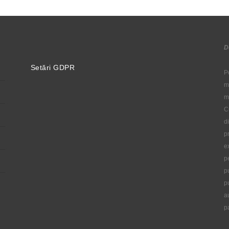
D
Setări GDPR
P
m
m
C
d
p
e
p
p
p
a
p