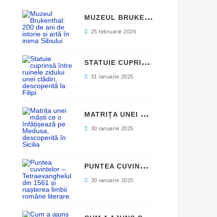
M
UZEUL BRUKENTHAL: 200 DE ANI DE ISTORIE ȘI ARTĂ ÎN INIMA SIBIULUI
25 februarie 2026
S
TATUIE CUPRINSĂ ÎNTRE RUINELE ZIDULUI UNEI CLĂDIRI, DESCOPERITĂ LA FILIPI
31 ianuarie 2025
M
ATRIȚA UNEI MĂȘTI CE O ÎNFĂȚIȘEAZĂ PE MEDUSA, DESCOPERITĂ ÎN SICILIA
30 ianuarie 2025
P
UNTEA CUVINTELOR – TETRAEVANGHELUL DIN 1561 ȘI NAȘTEREA LIMBII ROMÂNE LITERARE
30 ianuarie 2025