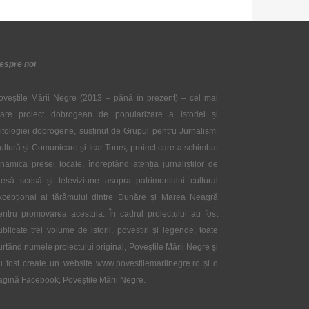
espre noi
oveștile Mării Negre (2013 – până în prezent) – cel mai
are proiect dobrogean de popularizare a istoriei și
itologiei dobrogene, susținut de Grupul pentru Jurnalism,
ultură și Comunicare și Icar Tours, proiect care a schimbat
inamica presei locale, îndreptând atenția jurnaliștilor de
resă scrisă și televiziune asupra patrimoniului cultural
xcepțional al tărâmului dintre Dunăre și Marea Neagră
entru promovarea acestuia. În cadrul proiectului au fost
ublicate trei volume de istorii, povestiri și legende, toate
urtând numele proiectului original, Poveștile Mării Negre și
u fost create un website www.povestilemariinegre.ro și o
agină Facebook, Poveștile Mării Negre.