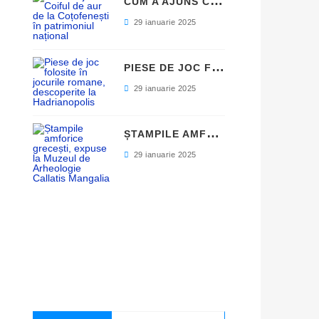
C
UM A AJUNS COIFUL DE AUR DE LA COȚOFENEȘTI ÎN PATRIMONIUL NAȚIONAL
29 ianuarie 2025
P
IESE DE JOC FOLOSITE ÎN JOCURILE ROMANE, DESCOPERITE LA HADRIANOPOLIS
29 ianuarie 2025
Ș
TAMPILE AMFORICE GRECEȘTI, EXPUSE LA MUZEUL DE ARHEOLOGIE CALLATIS MANGALIA
29 ianuarie 2025