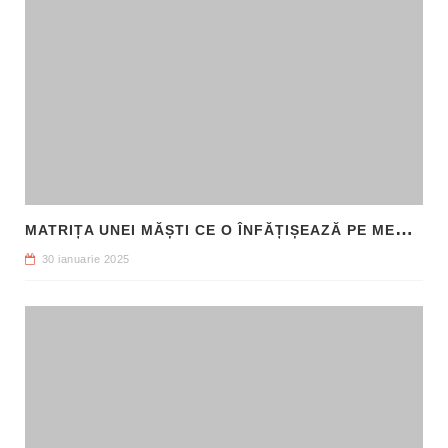
M
ATRIȚA UNEI MĂȘTI CE O ÎNFĂȚIȘEAZĂ PE MEDUSA, DESCOPERITĂ ÎN SICILIA
30 ianuarie 2025