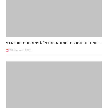
S
TATUIE CUPRINSĂ ÎNTRE RUINELE ZIDULUI UNEI CLĂDIRI, DESCOPERITĂ LA FILIPI
31 ianuarie 2025