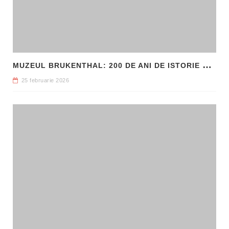
M
UZEUL BRUKENTHAL: 200 DE ANI DE ISTORIE ȘI ARTĂ ÎN INIMA SIBIULUI
25 februarie 2026