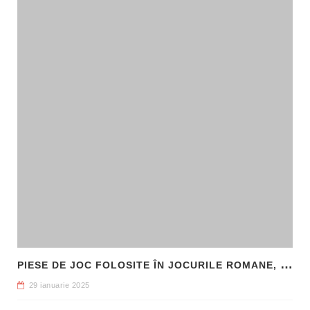
P
IESE DE JOC FOLOSITE ÎN JOCURILE ROMANE, DESCOPERITE LA HADRIANOPOLIS
29 ianuarie 2025