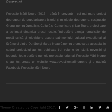
Despre noi
Poveștile Mării Negre (2013 – până în prezent) – cel mai mare proiect
dobrogean de popularizare a istoriei și mitologiei dobrogene, susținut de
Grupul pentru Jurnalism, Cultură și Comunicare și Icar Tours, proiect care
a schimbat dinamica presei locale, îndreptând atenția jurnaliștilor de
presă scrisă și televiziune asupra patrimoniului cultural excepțional al
tărâmului dintre Dunăre și Marea Neagră pentru promovarea acestuia. În
cadrul proiectului au fost publicate trei volume de istorii, povestiri și
legende, toate purtând numele proiectului original, Poveștile Mării Negre
și au fost create un website www.povestilemariinegre.ro și o pagină
Facebook, Poveștile Mării Negre.
Theme Created by Copyright 2017.