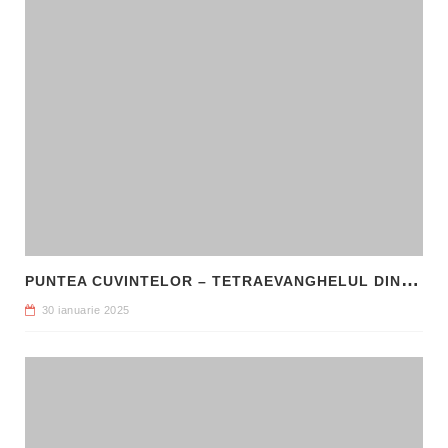
P
UNTEA CUVINTELOR – TETRAEVANGHELUL DIN 1561 ȘI NAȘTEREA LIMBII ROMÂNE LITERARE
30 ianuarie 2025