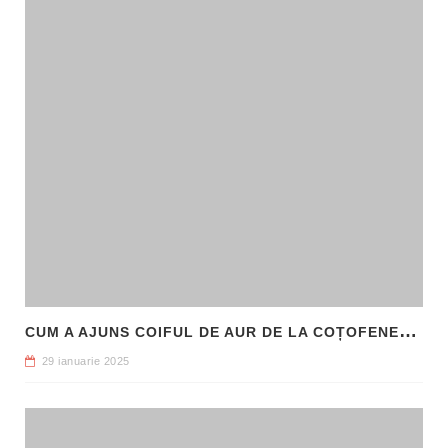
C
UM A AJUNS COIFUL DE AUR DE LA COȚOFENEȘTI ÎN PATRIMONIUL NAȚIONAL
29 ianuarie 2025