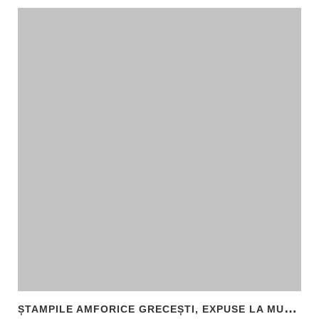
Ș
TAMPILE AMFORICE GRECEȘTI, EXPUSE LA MUZEUL DE ARHEOLOGIE CALLATIS MANGALIA