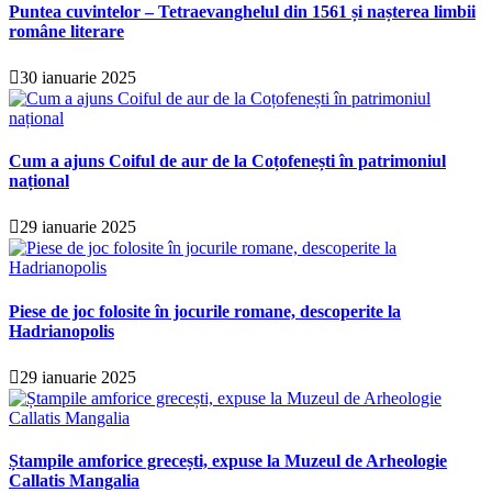
Puntea cuvintelor – Tetraevanghelul din 1561 și nașterea limbii
române literare
30 ianuarie 2025
Cum a ajuns Coiful de aur de la Coțofenești în patrimoniul
național
29 ianuarie 2025
Piese de joc folosite în jocurile romane, descoperite la
Hadrianopolis
29 ianuarie 2025
Ștampile amforice grecești, expuse la Muzeul de Arheologie
Callatis Mangalia