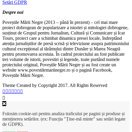
Setări GDPR
Despre noi
Poveștile Mării Negre (2013 – până în prezent) – cel mai mare
proiect dobrogean de popularizare a istoriei și mitologiei dobrogene,
susținut de Grupul pentru Jurnalism, Cultură și Comunicare și Icar
Tours, proiect care a schimbat dinamica presei locale, îndreptând
atenția jurnaliștilor de presă scrisă și televiziune asupra patrimoniului
cultural excepțional al tărâmului dintre Dunăre și Marea Neagră
pentru promovarea acestuia. În cadrul proiectului au fost publicate
trei volume de istorii, povestiri și legende, toate purtând numele
proiectului original, Poveștile Mării Negre și au fost create un
website www.povestilemariinegre.ro și o pagină Facebook,
Poveștile Mării Negre.
Theme Created by Copyright 2017. All Rights Reserved
Folosim cookie-uri pentru analiza traficului pe pagini și produse și
menținerea setărilor. (ex: Funcția "Ține-mă minte" sau setări legate
de GDPR).