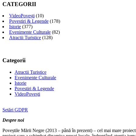
CATEGORII
VideoPovești
(10)
Povestiri & Legende
(178)
Istorie
(377)
Evenimente Culturale
(82)
Atractii Turistice
(128)
Categorii
Atractii Turistice
Evenimente Culturale
Istorie
Povestiri & Legende
VideoPovești
Setări GDPR
Despre noi
Poveștile Mării Negre (2013 – până în prezent) – cel mai mare proiect 
proiect care a schimbat dinamica presei locale, îndreptând atenția jurn