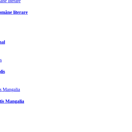
omâne literare
nal
lis
tis Mangalia