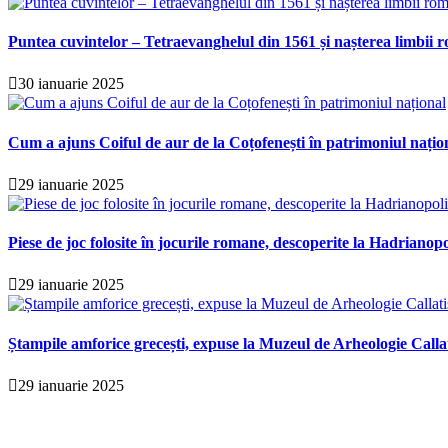
Puntea cuvintelor – Tetraevanghelul din 1561 și nașterea limbii r
30 ianuarie 2025
Cum a ajuns Coiful de aur de la Coțofenești în patrimoniul națio
29 ianuarie 2025
Piese de joc folosite în jocurile romane, descoperite la Hadrianopo
29 ianuarie 2025
Ștampile amforice grecești, expuse la Muzeul de Arheologie Calla
29 ianuarie 2025