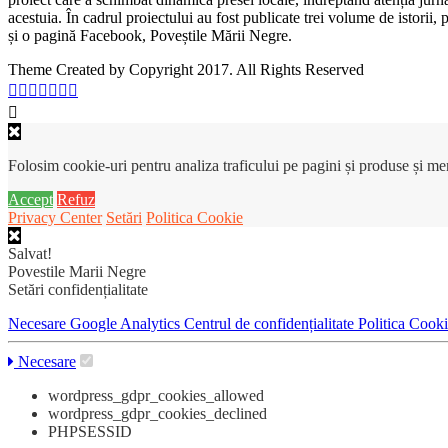
acestuia. În cadrul proiectului au fost publicate trei volume de istorii
și o pagină Facebook, Poveștile Mării Negre.
Theme Created by Copyright 2017. All Rights Reserved
Folosim cookie-uri pentru analiza traficului pe pagini și produse și m
Accept
Refuz
Privacy Center
Setări
Politica Cookie
Salvat!
Povestile Marii Negre
Setări confidențialitate
Necesare
Google Analytics
Centrul de confidențialitate
Politica Cook
Necesare
wordpress_gdpr_cookies_allowed
wordpress_gdpr_cookies_declined
PHPSESSID