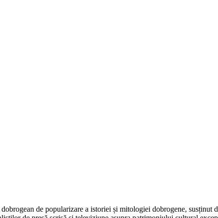
dobrogean de popularizare a istoriei și mitologiei dobrogene, susținut 
aliștilor de presă scrisă și televiziune asupra patrimoniului cultural e