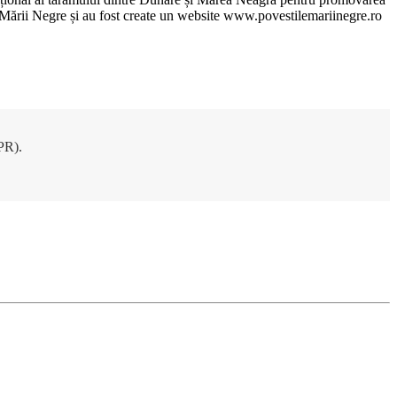
ile Mării Negre și au fost create un website www.povestilemariinegre.ro
DPR).