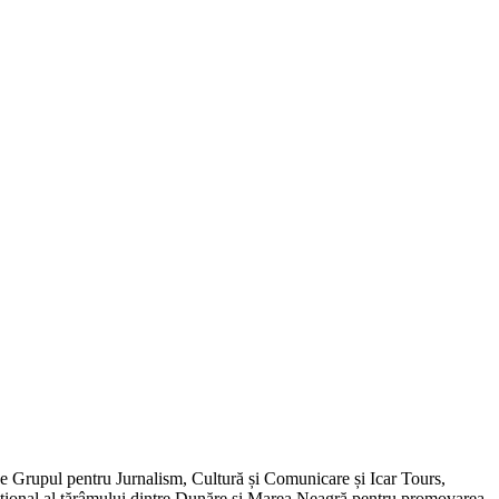
de Grupul pentru Jurnalism, Cultură și Comunicare și Icar Tours,
xcepțional al tărâmului dintre Dunăre și Marea Neagră pentru promovarea