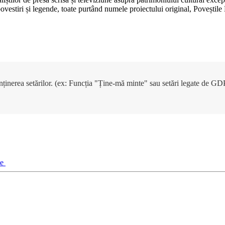
, povestiri și legende, toate purtând numele proiectului original, Poveșt
enținerea setărilor. (ex: Funcția "Ține-mă minte" sau setări legate de G
ie