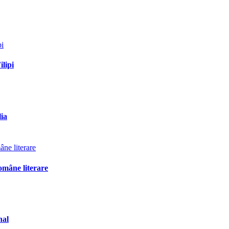
ilipi
lia
omâne literare
nal