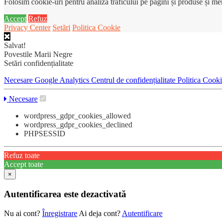
Folosim cookie-uri pentru analiza traficului pe pagini și produse și m
Accept
Refuz
Privacy Center
Setări
Politica Cookie
Salvat!
Povestile Marii Negre
Setări confidențialitate
Necesare
Google Analytics
Centrul de confidențialitate
Politica Cook
Necesare
wordpress_gdpr_cookies_allowed
wordpress_gdpr_cookies_declined
PHPSESSID
Refuz toate
Accept toate
×
Autentificarea este dezactivată
Nu ai cont?
Înregistrare
Ai deja cont?
Autentificare