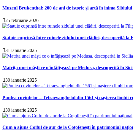
Muzeul Brukenthal: 200 de ani de istorie și artă în inima Sibiului
25 februarie 2026
Statuie cuprinsă între ruinele zidului unei clădiri, descoperită la F
31 ianuarie 2025
Matrița unei măști ce o înfățișează pe Medusa, descoperită în Sici
30 ianuarie 2025
Puntea cuvintelor – Tetraevanghelul din 1561 și nașterea limbii r
30 ianuarie 2025
Cum a ajuns Coiful de aur de la Coțofenești în patrimoniul națio