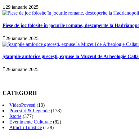
29 ianuarie 2025
Piese de joc folosite în jocurile romane, descoperite la Hadrianopo
29 ianuarie 2025
Ștampile amforice grecești, expuse la Muzeul de Arheologie Calla
29 ianuarie 2025
CATEGORII
VideoPovești
(10)
Povestiri & Legende
(178)
Istorie
(377)
Evenimente Culturale
(82)
Atractii Turistice
(128)