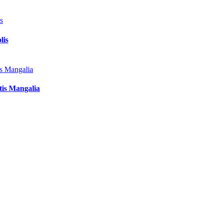
lis
tis Mangalia