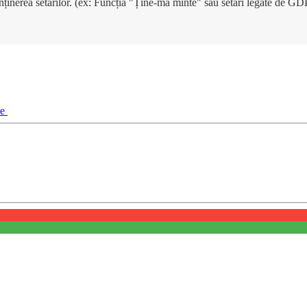
enținerea setărilor. (ex: Funcția "Ține-mă minte" sau setări legate de G
ie