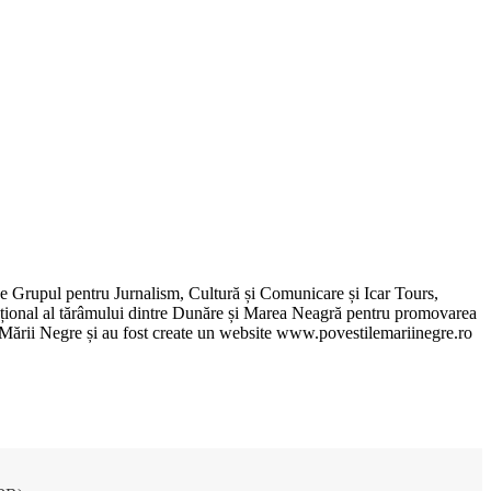
de Grupul pentru Jurnalism, Cultură și Comunicare și Icar Tours,
xcepțional al tărâmului dintre Dunăre și Marea Neagră pentru promovarea
ile Mării Negre și au fost create un website www.povestilemariinegre.ro