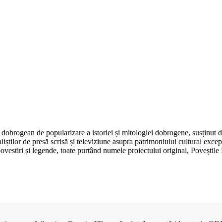
dobrogean de popularizare a istoriei și mitologiei dobrogene, susținut 
aliștilor de presă scrisă și televiziune asupra patrimoniului cultural e
, povestiri și legende, toate purtând numele proiectului original, Poveșt