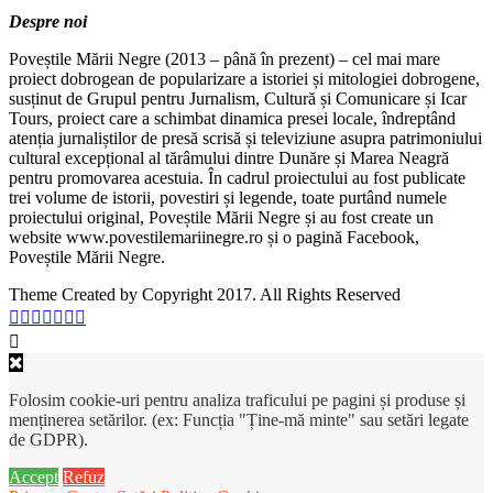
Despre noi
Poveștile Mării Negre (2013 – până în prezent) – cel mai mare
proiect dobrogean de popularizare a istoriei și mitologiei dobrogene,
susținut de Grupul pentru Jurnalism, Cultură și Comunicare și Icar
Tours, proiect care a schimbat dinamica presei locale, îndreptând
atenția jurnaliștilor de presă scrisă și televiziune asupra patrimoniului
cultural excepțional al tărâmului dintre Dunăre și Marea Neagră
pentru promovarea acestuia. În cadrul proiectului au fost publicate
trei volume de istorii, povestiri și legende, toate purtând numele
proiectului original, Poveștile Mării Negre și au fost create un
website www.povestilemariinegre.ro și o pagină Facebook,
Poveștile Mării Negre.
Theme Created by Copyright 2017. All Rights Reserved
Folosim cookie-uri pentru analiza traficului pe pagini și produse și
menținerea setărilor. (ex: Funcția "Ține-mă minte" sau setări legate
de GDPR).
Accept
Refuz