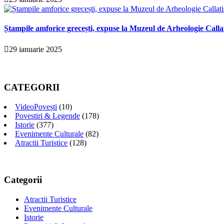
Ștampile amforice grecești, expuse la Muzeul de Arheologie Calla
29 ianuarie 2025
CATEGORII
VideoPovești
(10)
Povestiri & Legende
(178)
Istorie
(377)
Evenimente Culturale
(82)
Atractii Turistice
(128)
Categorii
Atractii Turistice
Evenimente Culturale
Istorie