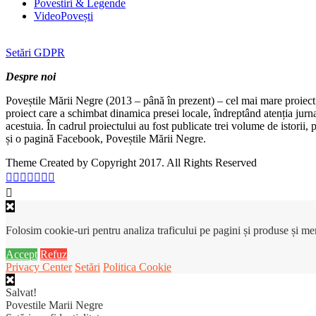
Povestiri & Legende
VideoPovești
Setări GDPR
Despre noi
Poveștile Mării Negre (2013 – până în prezent) – cel mai mare proiect 
proiect care a schimbat dinamica presei locale, îndreptând atenția jurn
acestuia. În cadrul proiectului au fost publicate trei volume de istorii
și o pagină Facebook, Poveștile Mării Negre.
Theme Created by Copyright 2017. All Rights Reserved
Folosim cookie-uri pentru analiza traficului pe pagini și produse și m
Accept
Refuz
Privacy Center
Setări
Politica Cookie
Salvat!
Povestile Marii Negre