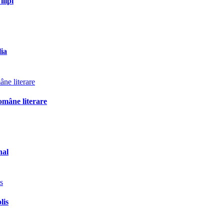
ilipi
lia
omâne literare
nal
lis