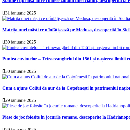
Statuie cuprinsă între ruinele zidului unei clădiri, descoperită la F
31 ianuarie 2025
Matrița unei măști ce o înfățișează pe Medusa, descoperită în Sici
30 ianuarie 2025
Puntea cuvintelor – Tetraevanghelul din 1561 și nașterea limbii r
30 ianuarie 2025
Cum a ajuns Coiful de aur de la Coțofenești în patrimoniul națio
29 ianuarie 2025
Piese de joc folosite în jocurile romane, descoperite la Hadrianopo
29 ianuarie 2025