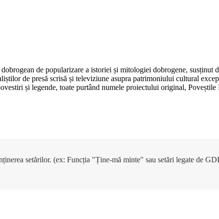
dobrogean de popularizare a istoriei și mitologiei dobrogene, susținut 
aliștilor de presă scrisă și televiziune asupra patrimoniului cultural e
, povestiri și legende, toate purtând numele proiectului original, Poveșt
enținerea setărilor. (ex: Funcția "Ține-mă minte" sau setări legate de G