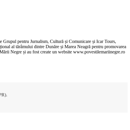
de Grupul pentru Jurnalism, Cultură și Comunicare și Icar Tours,
xcepțional al tărâmului dintre Dunăre și Marea Neagră pentru promovarea
ile Mării Negre și au fost create un website www.povestilemariinegre.ro
DPR).