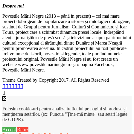
Despre noi
Poveștile Mării Negre (2013 – până în prezent) – cel mai mare
proiect dobrogean de popularizare a istoriei și mitologiei dobrogene,
susținut de Grupul pentru Jurnalism, Cultură și Comunicare și Icar
Tours, proiect care a schimbat dinamica presei locale, îndreptând
atenția jurnaliștilor de presă scrisă și televiziune asupra patrimoniului
cultural excepțional al tărâmului dintre Dunăre și Marea Neagră
pentru promovarea acestuia. În cadrul proiectului au fost publicate
trei volume de istorii, povestiri și legende, toate purtând numele
proiectului original, Poveștile Mării Negre și au fost create un
website www.povestilemariinegre.ro și o pagină Facebook,
Poveștile Mării Negre.
Theme Created by Copyright 2017. All Rights Reserved
Folosim cookie-uri pentru analiza traficului pe pagini și produse și
menținerea setărilor. (ex: Funcția "Ține-mă minte" sau setări legate
de GDPR).
Accept
Refuz