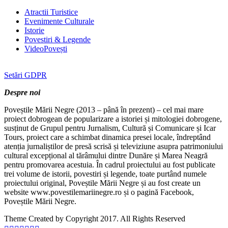
Atractii Turistice
Evenimente Culturale
Istorie
Povestiri & Legende
VideoPovești
Setări GDPR
Despre noi
Poveștile Mării Negre (2013 – până în prezent) – cel mai mare
proiect dobrogean de popularizare a istoriei și mitologiei dobrogene,
susținut de Grupul pentru Jurnalism, Cultură și Comunicare și Icar
Tours, proiect care a schimbat dinamica presei locale, îndreptând
atenția jurnaliștilor de presă scrisă și televiziune asupra patrimoniului
cultural excepțional al tărâmului dintre Dunăre și Marea Neagră
pentru promovarea acestuia. În cadrul proiectului au fost publicate
trei volume de istorii, povestiri și legende, toate purtând numele
proiectului original, Poveștile Mării Negre și au fost create un
website www.povestilemariinegre.ro și o pagină Facebook,
Poveștile Mării Negre.
Theme Created by Copyright 2017. All Rights Reserved