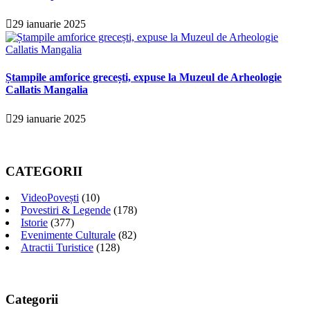
29 ianuarie 2025
Ștampile amforice grecești, expuse la Muzeul de Arheologie
Callatis Mangalia
29 ianuarie 2025
CATEGORII
VideoPovești
(10)
Povestiri & Legende
(178)
Istorie
(377)
Evenimente Culturale
(82)
Atractii Turistice
(128)
Categorii