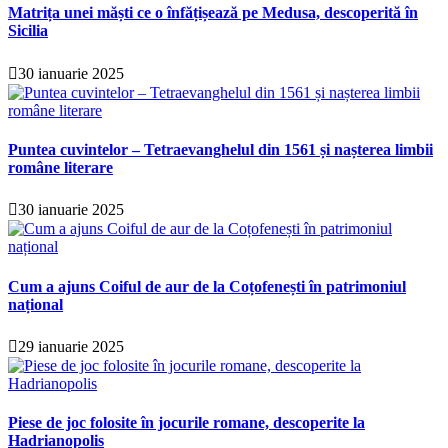
Matrița unei măști ce o înfățișează pe Medusa, descoperită în
Sicilia
30 ianuarie 2025
Puntea cuvintelor – Tetraevanghelul din 1561 și nașterea limbii
române literare
30 ianuarie 2025
Cum a ajuns Coiful de aur de la Coțofenești în patrimoniul
național
29 ianuarie 2025
Piese de joc folosite în jocurile romane, descoperite la
Hadrianopolis