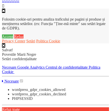
Folosim cookie-uri pentru analiza traficului pe pagini și produse și
menținerea setărilor. (ex: Funcția "Ține-mă minte" sau setări legate
de GDPR).
Accept
Refuz
Privacy Center
Setări
Politica Cookie
Salvat!
Povestile Marii Negre
Setări confidențialitate
Necesare
Google Analytics
Centrul de confidențialitate
Politica
Cookie
Necesare
wordpress_gdpr_cookies_allowed
wordpress_gdpr_cookies_declined
PHPSESSID
Refuz toate