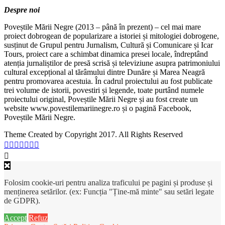
Despre noi
Poveștile Mării Negre (2013 – până în prezent) – cel mai mare
proiect dobrogean de popularizare a istoriei și mitologiei dobrogene,
susținut de Grupul pentru Jurnalism, Cultură și Comunicare și Icar
Tours, proiect care a schimbat dinamica presei locale, îndreptând
atenția jurnaliștilor de presă scrisă și televiziune asupra patrimoniului
cultural excepțional al tărâmului dintre Dunăre și Marea Neagră
pentru promovarea acestuia. În cadrul proiectului au fost publicate
trei volume de istorii, povestiri și legende, toate purtând numele
proiectului original, Poveștile Mării Negre și au fost create un
website www.povestilemariinegre.ro și o pagină Facebook,
Poveștile Mării Negre.
Theme Created by Copyright 2017. All Rights Reserved
Folosim cookie-uri pentru analiza traficului pe pagini și produse și
menținerea setărilor. (ex: Funcția "Ține-mă minte" sau setări legate
de GDPR).
Accept
Refuz