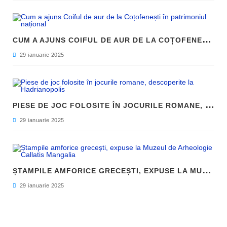
C
UM A AJUNS COIFUL DE AUR DE LA COȚOFENEȘTI ÎN PATRIMONIUL NAȚIONAL
29 ianuarie 2025
P
IESE DE JOC FOLOSITE ÎN JOCURILE ROMANE, DESCOPERITE LA HADRIANOPOLIS
29 ianuarie 2025
Ș
TAMPILE AMFORICE GRECEȘTI, EXPUSE LA MUZEUL DE ARHEOLOGIE CALLATIS MANGALIA
29 ianuarie 2025