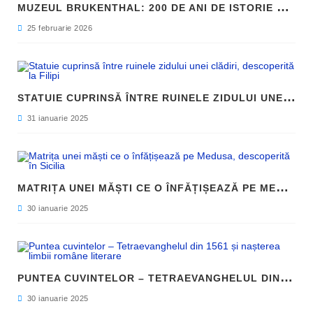
M
UZEUL BRUKENTHAL: 200 DE ANI DE ISTORIE ȘI ARTĂ ÎN INIMA SIBIULUI
25 februarie 2026
S
TATUIE CUPRINSĂ ÎNTRE RUINELE ZIDULUI UNEI CLĂDIRI, DESCOPERITĂ LA FILIPI
31 ianuarie 2025
M
ATRIȚA UNEI MĂȘTI CE O ÎNFĂȚIȘEAZĂ PE MEDUSA, DESCOPERITĂ ÎN SICILIA
30 ianuarie 2025
P
UNTEA CUVINTELOR – TETRAEVANGHELUL DIN 1561 ȘI NAȘTEREA LIMBII ROMÂNE LITERARE
30 ianuarie 2025