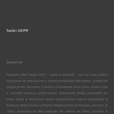
Setări GDPR
Despre noi
Poveștile Mării Negre (2013 – până în prezent) – cel mai mare proiect
dobrogean de popularizare a istoriei și mitologiei dobrogene, susținut de
Grupul pentru Jurnalism, Cultură și Comunicare și Icar Tours, proiect care
a schimbat dinamica presei locale, îndreptând atenția jurnaliștilor de
presă scrisă și televiziune asupra patrimoniului cultural excepțional al
tărâmului dintre Dunăre și Marea Neagră pentru promovarea acestuia. În
cadrul proiectului au fost publicate trei volume de istorii, povestiri și