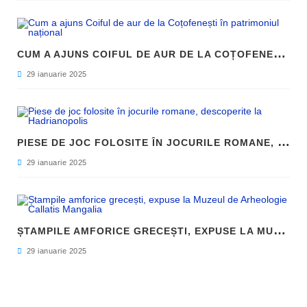
C
UM A AJUNS COIFUL DE AUR DE LA COȚOFENEȘTI ÎN PATRIMONIUL NAȚIONAL
29 ianuarie 2025
P
IESE DE JOC FOLOSITE ÎN JOCURILE ROMANE, DESCOPERITE LA HADRIANOPOLIS
29 ianuarie 2025
Ș
TAMPILE AMFORICE GRECEȘTI, EXPUSE LA MUZEUL DE ARHEOLOGIE CALLATIS MANGALIA
29 ianuarie 2025