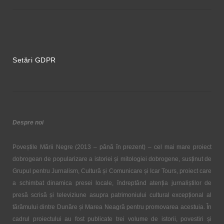
Setări GDPR
Despre noi
Poveștile Mării Negre (2013 – până în prezent) – cel mai mare proiect
dobrogean de popularizare a istoriei și mitologiei dobrogene, susținut de
Grupul pentru Jurnalism, Cultură și Comunicare și Icar Tours, proiect care
a schimbat dinamica presei locale, îndreptând atenția jurnaliștilor de
presă scrisă și televiziune asupra patrimoniului cultural excepțional al
tărâmului dintre Dunăre și Marea Neagră pentru promovarea acestuia. În
cadrul proiectului au fost publicate trei volume de istorii, povestiri și