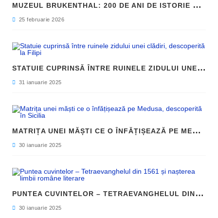
M
UZEUL BRUKENTHAL: 200 DE ANI DE ISTORIE ȘI ARTĂ ÎN INIMA SIBIULUI
25 februarie 2026
S
TATUIE CUPRINSĂ ÎNTRE RUINELE ZIDULUI UNEI CLĂDIRI, DESCOPERITĂ LA FILIPI
31 ianuarie 2025
M
ATRIȚA UNEI MĂȘTI CE O ÎNFĂȚIȘEAZĂ PE MEDUSA, DESCOPERITĂ ÎN SICILIA
30 ianuarie 2025
P
UNTEA CUVINTELOR – TETRAEVANGHELUL DIN 1561 ȘI NAȘTEREA LIMBII ROMÂNE LITERARE
30 ianuarie 2025