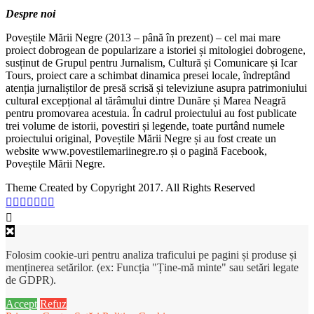
Despre noi
Poveștile Mării Negre (2013 – până în prezent) – cel mai mare
proiect dobrogean de popularizare a istoriei și mitologiei dobrogene,
susținut de Grupul pentru Jurnalism, Cultură și Comunicare și Icar
Tours, proiect care a schimbat dinamica presei locale, îndreptând
atenția jurnaliștilor de presă scrisă și televiziune asupra patrimoniului
cultural excepțional al tărâmului dintre Dunăre și Marea Neagră
pentru promovarea acestuia. În cadrul proiectului au fost publicate
trei volume de istorii, povestiri și legende, toate purtând numele
proiectului original, Poveștile Mării Negre și au fost create un
website www.povestilemariinegre.ro și o pagină Facebook,
Poveștile Mării Negre.
Theme Created by Copyright 2017. All Rights Reserved
Folosim cookie-uri pentru analiza traficului pe pagini și produse și
menținerea setărilor. (ex: Funcția "Ține-mă minte" sau setări legate
de GDPR).
Accept
Refuz