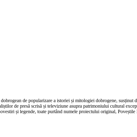
dobrogean de popularizare a istoriei și mitologiei dobrogene, susținut 
aliștilor de presă scrisă și televiziune asupra patrimoniului cultural e
, povestiri și legende, toate purtând numele proiectului original, Poveșt