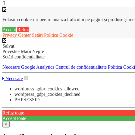
Folosim cookie-uri pentru analiza traficului pe pagini și produse și m
Accept
Refuz
Privacy Center
Setări
Politica Cookie
Salvat!
Povestile Marii Negre
Setări confidențialitate
Necesare
Google Analytics
Centrul de confidențialitate
Politica Cook
Necesare
wordpress_gdpr_cookies_allowed
wordpress_gdpr_cookies_declined
PHPSESSID
Refuz toate
Accept toate
×