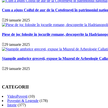
Cum a ajuns Coiful de aur de la Coțofenești în patrimoniul națio
29 ianuarie 2025
Piese de joc folosite în jocurile romane, descoperite la Hadrianopo
29 ianuarie 2025
Ștampile amforice grecești, expuse la Muzeul de Arheologie Calla
29 ianuarie 2025
CATEGORII
VideoPovești
(10)
Povestiri & Legende
(178)
Istorie
(377)