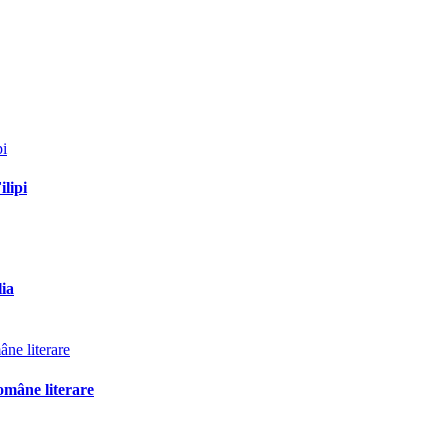
ilipi
lia
omâne literare