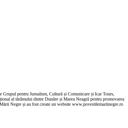
de Grupul pentru Jurnalism, Cultură și Comunicare și Icar Tours,
xcepțional al tărâmului dintre Dunăre și Marea Neagră pentru promovarea
ile Mării Negre și au fost create un website www.povestilemariinegre.ro