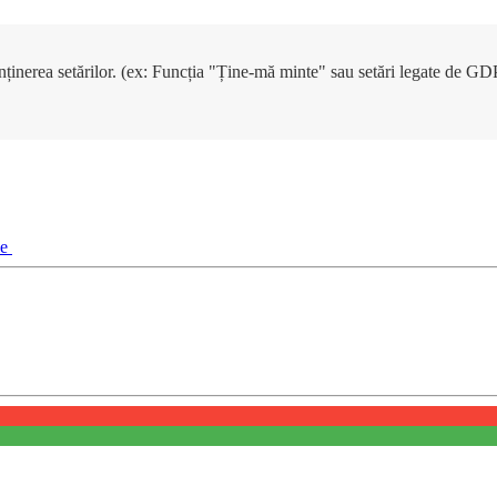
enținerea setărilor. (ex: Funcția "Ține-mă minte" sau setări legate de G
ie