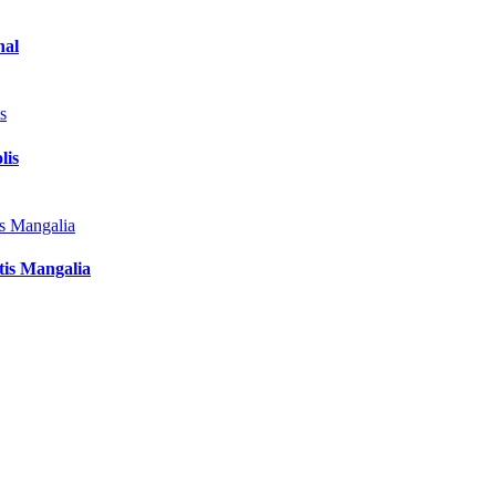
nal
lis
tis Mangalia