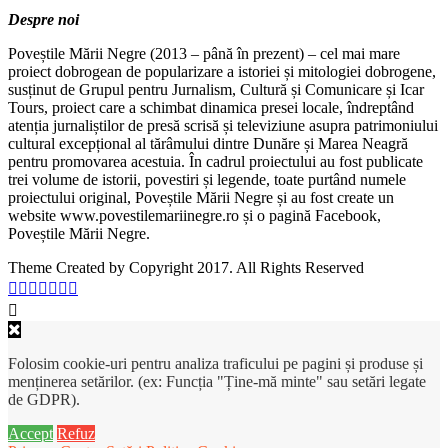
Despre noi
Poveștile Mării Negre (2013 – până în prezent) – cel mai mare
proiect dobrogean de popularizare a istoriei și mitologiei dobrogene,
susținut de Grupul pentru Jurnalism, Cultură și Comunicare și Icar
Tours, proiect care a schimbat dinamica presei locale, îndreptând
atenția jurnaliștilor de presă scrisă și televiziune asupra patrimoniului
cultural excepțional al tărâmului dintre Dunăre și Marea Neagră
pentru promovarea acestuia. În cadrul proiectului au fost publicate
trei volume de istorii, povestiri și legende, toate purtând numele
proiectului original, Poveștile Mării Negre și au fost create un
website www.povestilemariinegre.ro și o pagină Facebook,
Poveștile Mării Negre.
Theme Created by Copyright 2017. All Rights Reserved
Folosim cookie-uri pentru analiza traficului pe pagini și produse și
menținerea setărilor. (ex: Funcția "Ține-mă minte" sau setări legate
de GDPR).
Accept
Refuz