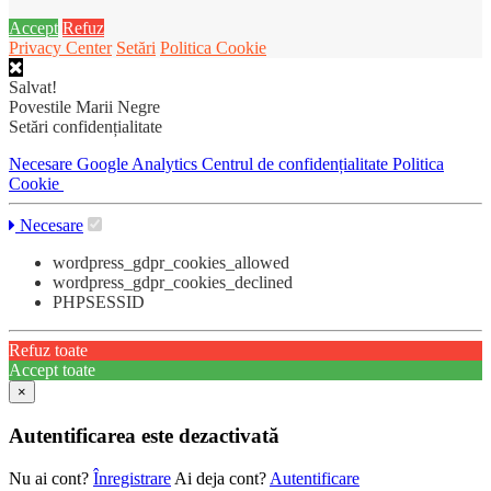
Accept
Refuz
Privacy Center
Setări
Politica Cookie
Salvat!
Povestile Marii Negre
Setări confidențialitate
Necesare
Google Analytics
Centrul de confidențialitate
Politica
Cookie
Necesare
wordpress_gdpr_cookies_allowed
wordpress_gdpr_cookies_declined
PHPSESSID
Refuz toate
Accept toate
×
Autentificarea este dezactivată
Nu ai cont?
Înregistrare
Ai deja cont?
Autentificare