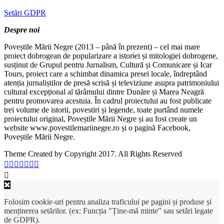
Setări GDPR
Despre noi
Poveștile Mării Negre (2013 – până în prezent) – cel mai mare
proiect dobrogean de popularizare a istoriei și mitologiei dobrogene,
susținut de Grupul pentru Jurnalism, Cultură și Comunicare și Icar
Tours, proiect care a schimbat dinamica presei locale, îndreptând
atenția jurnaliștilor de presă scrisă și televiziune asupra patrimoniului
cultural excepțional al tărâmului dintre Dunăre și Marea Neagră
pentru promovarea acestuia. În cadrul proiectului au fost publicate
trei volume de istorii, povestiri și legende, toate purtând numele
proiectului original, Poveștile Mării Negre și au fost create un
website www.povestilemariinegre.ro și o pagină Facebook,
Poveștile Mării Negre.
Theme Created by Copyright 2017. All Rights Reserved
Folosim cookie-uri pentru analiza traficului pe pagini și produse și
menținerea setărilor. (ex: Funcția "Ține-mă minte" sau setări legate
de GDPR).