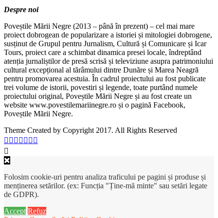
Despre noi
Poveștile Mării Negre (2013 – până în prezent) – cel mai mare
proiect dobrogean de popularizare a istoriei și mitologiei dobrogene,
susținut de Grupul pentru Jurnalism, Cultură și Comunicare și Icar
Tours, proiect care a schimbat dinamica presei locale, îndreptând
atenția jurnaliștilor de presă scrisă și televiziune asupra patrimoniului
cultural excepțional al tărâmului dintre Dunăre și Marea Neagră
pentru promovarea acestuia. În cadrul proiectului au fost publicate
trei volume de istorii, povestiri și legende, toate purtând numele
proiectului original, Poveștile Mării Negre și au fost create un
website www.povestilemariinegre.ro și o pagină Facebook,
Poveștile Mării Negre.
Theme Created by Copyright 2017. All Rights Reserved
Folosim cookie-uri pentru analiza traficului pe pagini și produse și
menținerea setărilor. (ex: Funcția "Ține-mă minte" sau setări legate
de GDPR).
Accept
Refuz