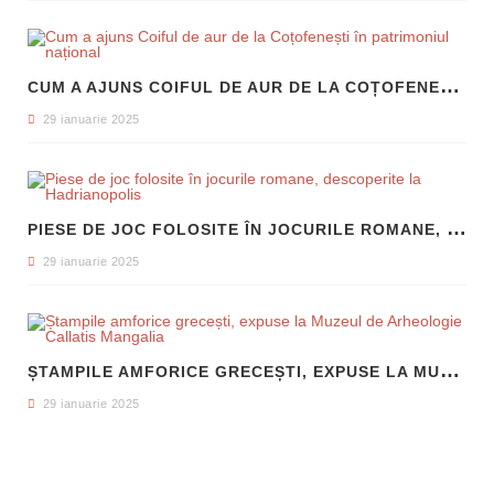
C
UM A AJUNS COIFUL DE AUR DE LA COȚOFENEȘTI ÎN PATRIMONIUL NAȚIONAL
29 ianuarie 2025
P
IESE DE JOC FOLOSITE ÎN JOCURILE ROMANE, DESCOPERITE LA HADRIANOPOLIS
29 ianuarie 2025
Ș
TAMPILE AMFORICE GRECEȘTI, EXPUSE LA MUZEUL DE ARHEOLOGIE CALLATIS MANGALIA
29 ianuarie 2025