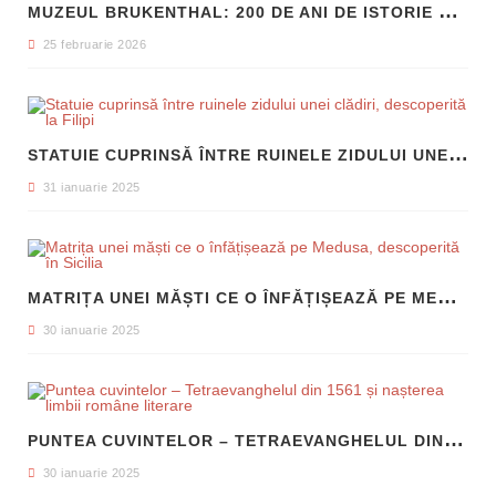
M
UZEUL BRUKENTHAL: 200 DE ANI DE ISTORIE ȘI ARTĂ ÎN INIMA SIBIULUI
25 februarie 2026
S
TATUIE CUPRINSĂ ÎNTRE RUINELE ZIDULUI UNEI CLĂDIRI, DESCOPERITĂ LA FILIPI
31 ianuarie 2025
M
ATRIȚA UNEI MĂȘTI CE O ÎNFĂȚIȘEAZĂ PE MEDUSA, DESCOPERITĂ ÎN SICILIA
30 ianuarie 2025
P
UNTEA CUVINTELOR – TETRAEVANGHELUL DIN 1561 ȘI NAȘTEREA LIMBII ROMÂNE LITERARE
30 ianuarie 2025