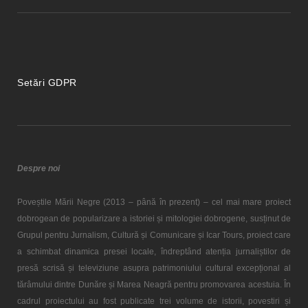
Setări GDPR
Despre noi
Poveștile Mării Negre (2013 – până în prezent) – cel mai mare proiect
dobrogean de popularizare a istoriei și mitologiei dobrogene, susținut de
Grupul pentru Jurnalism, Cultură și Comunicare și Icar Tours, proiect care
a schimbat dinamica presei locale, îndreptând atenția jurnaliștilor de
presă scrisă și televiziune asupra patrimoniului cultural excepțional al
tărâmului dintre Dunăre și Marea Neagră pentru promovarea acestuia. În
cadrul proiectului au fost publicate trei volume de istorii, povestiri și