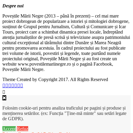
Despre noi
Poveștile Mării Negre (2013 – până în prezent) – cel mai mare
proiect dobrogean de popularizare a istoriei și mitologiei dobrogene,
susținut de Grupul pentru Jurnalism, Cultură și Comunicare și Icar
Tours, proiect care a schimbat dinamica presei locale, îndreptând
atenția jurnaliștilor de presă scrisă și televiziune asupra patrimoniului
cultural excepțional al tărâmului dintre Dunăre și Marea Neagră
pentru promovarea acestuia. În cadrul proiectului au fost publicate
trei volume de istorii, povestiri și legende, toate purtând numele
proiectului original, Poveștile Mării Negre și au fost create un
website www.povestilemariinegre.ro și o pagină Facebook,
Poveștile Mării Negre.
Theme Created by Copyright 2017. All Rights Reserved
Folosim cookie-uri pentru analiza traficului pe pagini și produse și
menținerea setărilor. (ex: Funcția "Ține-mă minte" sau setări legate
de GDPR).
Accept
Refuz