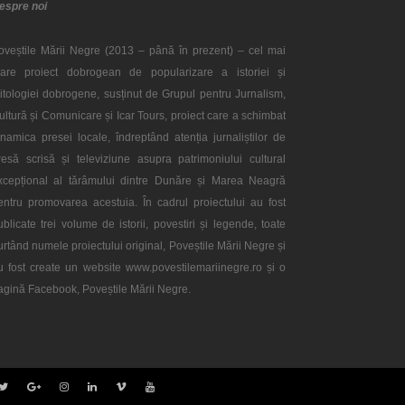
espre noi
oveștile Mării Negre (2013 – până în prezent) – cel mai
are proiect dobrogean de popularizare a istoriei și
itologiei dobrogene, susținut de Grupul pentru Jurnalism,
ultură și Comunicare și Icar Tours, proiect care a schimbat
inamica presei locale, îndreptând atenția jurnaliștilor de
resă scrisă și televiziune asupra patrimoniului cultural
xcepțional al tărâmului dintre Dunăre și Marea Neagră
entru promovarea acestuia. În cadrul proiectului au fost
ublicate trei volume de istorii, povestiri și legende, toate
urtând numele proiectului original, Poveștile Mării Negre și
u fost create un website www.povestilemariinegre.ro și o
agină Facebook, Poveștile Mării Negre.