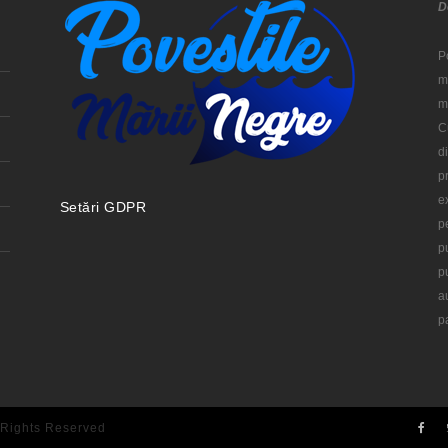
D
P
m
m
C
d
p
e
Setări GDPR
p
p
p
a
p
 Rights Reserved